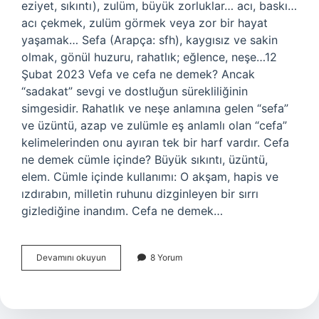
eziyet, sıkıntı), zulüm, büyük zorluklar… acı, baskı…
acı çekmek, zulüm görmek veya zor bir hayat
yaşamak… Sefa (Arapça: sfh), kaygısız ve sakin
olmak, gönül huzuru, rahatlık; eğlence, neşe…12
Şubat 2023 Vefa ve cefa ne demek? Ancak
“sadakat” sevgi ve dostluğun sürekliliğinin
simgesidir. Rahatlık ve neşe anlamına gelen “sefa”
ve üzüntü, azap ve zulümle eş anlamlı olan “cefa”
kelimelerinden onu ayıran tek bir harf vardır. Cefa
ne demek cümle içinde? Büyük sıkıntı, üzüntü,
elem. Cümle içinde kullanımı: O akşam, hapis ve
ızdırabın, milletin ruhunu dizginleyen bir sırrı
gizlediğine inandım. Cefa ne demek…
Sefa
Devamını okuyun
8 Yorum
Ile
Cefa
Ne
Demek