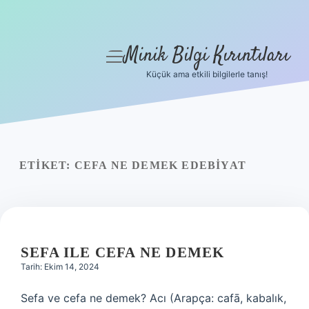
Minik Bilgi Kırıntıları
menüyü
aç
Küçük ama etkili bilgilerle tanış!
Anasayfa
Gizlilik Politikası
Yasal Uyarı
ETIKET:
CEFA NE DEMEK EDEBIYAT
Hakkımızda
SEFA ILE CEFA NE DEMEK
Tarih: Ekim 14, 2024
Sefa ve cefa ne demek? Acı (Arapça: cafā, kabalık,