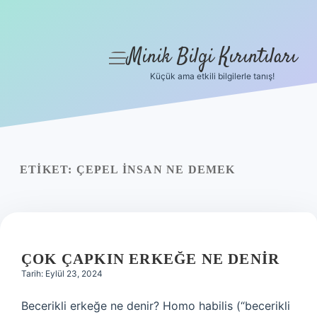
Minik Bilgi Kırıntıları
menüyü
aç
Küçük ama etkili bilgilerle tanış!
Anasayfa
Gizlilik Politikası
Yasal Uyarı
ETIKET:
ÇEPEL INSAN NE DEMEK
Hakkımızda
ÇOK ÇAPKIN ERKEĞE NE DENIR
Tarih: Eylül 23, 2024
Becerikli erkeğe ne denir? Homo habilis (“becerikli