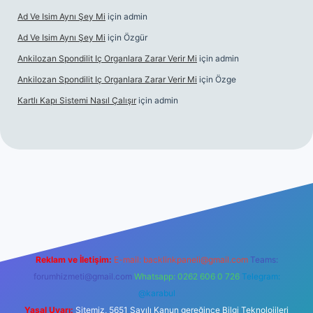
Ad Ve Isim Aynı Şey Mi
için
admin
Ad Ve Isim Aynı Şey Mi
için
Özgür
Ankilozan Spondilit Iç Organlara Zarar Verir Mi
için
admin
Ankilozan Spondilit Iç Organlara Zarar Verir Mi
için
Özge
Kartlı Kapı Sistemi Nasıl Çalışır
için
admin
bet
Reklam ve İletişim:
E-mail:
backlinkpaneli@gmail.com
Teams:
forumhizmeti@gmail.com
Whatsapp: 0262 606 0 726
Telegram:
@karabul
Yasal Uyarı:
Sitemiz, 5651 Sayılı Kanun gereğince Bilgi Teknolojileri