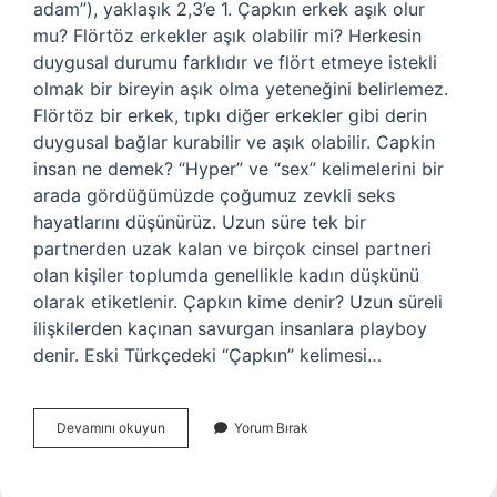
adam”), yaklaşık 2,3’e 1. Çapkın erkek aşık olur
mu? Flörtöz erkekler aşık olabilir mi? Herkesin
duygusal durumu farklıdır ve flört etmeye istekli
olmak bir bireyin aşık olma yeteneğini belirlemez.
Flörtöz bir erkek, tıpkı diğer erkekler gibi derin
duygusal bağlar kurabilir ve aşık olabilir. Capkin
insan ne demek? “Hyper” ve “sex” kelimelerini bir
arada gördüğümüzde çoğumuz zevkli seks
hayatlarını düşünürüz. Uzun süre tek bir
partnerden uzak kalan ve birçok cinsel partneri
olan kişiler toplumda genellikle kadın düşkünü
olarak etiketlenir. Çapkın kime denir? Uzun süreli
ilişkilerden kaçınan savurgan insanlara playboy
denir. Eski Türkçedeki “Çapkın” kelimesi…
Çok
Devamını okuyun
Yorum Bırak
Çapkın
Erkeğe
Ne