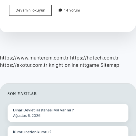
Çingenelerin
Devamını okuyun
14 Yorum
Ana
Dili
Nedir
https://www.muhterem.com.tr
https://hdtech.com.tr
https://akotur.com.tr
knight online
nttgame
Sitemap
SIDEBAR
SON YAZILAR
Dinar Devlet Hastanesi MR var mı ?
Ağustos 6, 2026
Kumru neden kumru ?