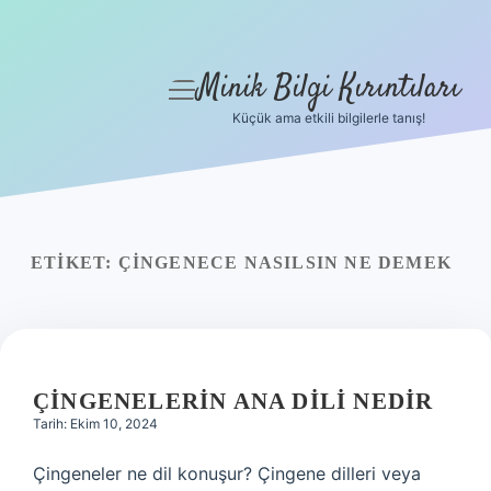
Minik Bilgi Kırıntıları
menüyü
aç
Küçük ama etkili bilgilerle tanış!
Anasayfa
Gizlilik Politikası
Yasal Uyarı
ETIKET:
ÇINGENECE NASILSIN NE DEMEK
Hakkımızda
ÇINGENELERIN ANA DILI NEDIR
Tarih: Ekim 10, 2024
Çingeneler ne dil konuşur? Çingene dilleri veya