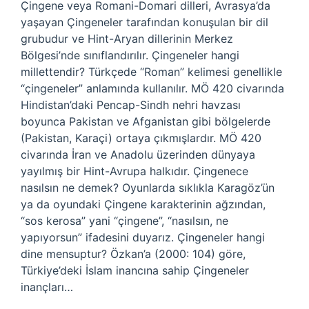
Çingene veya Romani-Domari dilleri, Avrasya’da
yaşayan Çingeneler tarafından konuşulan bir dil
grubudur ve Hint-Aryan dillerinin Merkez
Bölgesi’nde sınıflandırılır. Çingeneler hangi
millettendir? Türkçede “Roman” kelimesi genellikle
“çingeneler” anlamında kullanılır. MÖ 420 civarında
Hindistan’daki Pencap-Sindh nehri havzası
boyunca Pakistan ve Afganistan gibi bölgelerde
(Pakistan, Karaçi) ortaya çıkmışlardır. MÖ 420
civarında İran ve Anadolu üzerinden dünyaya
yayılmış bir Hint-Avrupa halkıdır. Çingenece
nasılsın ne demek? Oyunlarda sıklıkla Karagöz’ün
ya da oyundaki Çingene karakterinin ağzından,
“sos kerosa” yani “çingene”, “nasılsın, ne
yapıyorsun” ifadesini duyarız. Çingeneler hangi
dine mensuptur? Özkan’a (2000: 104) göre,
Türkiye’deki İslam inancına sahip Çingeneler
inançları…