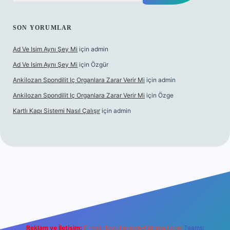
SON YORUMLAR
Ad Ve Isim Aynı Şey Mi
için
admin
Ad Ve Isim Aynı Şey Mi
için
Özgür
Ankilozan Spondilit Iç Organlara Zarar Verir Mi
için
admin
Ankilozan Spondilit Iç Organlara Zarar Verir Mi
için
Özge
Kartlı Kapı Sistemi Nasıl Çalışır
için
admin
et
Reklam ve İletişim:
E-mail:
backlinkpaneli@gmail.com
Teams: