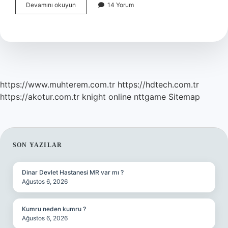
Çok
Devamını okuyun
14 Yorum
Halsizim
Nasıl
Enerjik
Olabilirim
https://www.muhterem.com.tr
https://hdtech.com.tr
https://akotur.com.tr
knight online
nttgame
Sitemap
SIDEBAR
SON YAZILAR
Dinar Devlet Hastanesi MR var mı ?
Ağustos 6, 2026
Kumru neden kumru ?
Ağustos 6, 2026