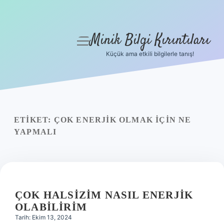
Minik Bilgi Kırıntıları
menüyü
aç
Küçük ama etkili bilgilerle tanış!
Anasayfa
Gizlilik Politikası
Yasal Uyarı
ETIKET:
ÇOK ENERJIK OLMAK IÇIN NE
YAPMALI
Hakkımızda
ÇOK HALSIZIM NASIL ENERJIK
OLABILIRIM
Tarih: Ekim 13, 2024