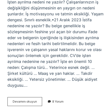
İşten ayrılma nedeni ne yazılır? Çalışanlarınızın iş
değişikliğini düşünmesinin en yaygın on nedeni
şunlardır. İş motivasyonu ve tatmin eksikliği. Yaşam
dengesi. Sınırlı esneklik.•21 Aralık 2023 İstifa
nedenine ne yazılır? Bu belge genellikle iş
sözleşmesinin feshine yol açan bir durumu ifade
eder ve belgenin içeriğinde iş ilişkisinden ayrılma
nedenleri ve fesih tarihi belirtilmelidir. Bu belge
işverenin ve çalışanın yasal haklarını korur ve olası
sonuçları önlemek için gereklidir. CV’de işten
ayrılma nedenine ne yazılır? İşte en önemli 10
neden: Çalışma türü… Yeterince esnek değil. …
Şirket kültürü … Maaş ve yan haklar. … Takdir
eksikliği. … Yetersiz yönetimler. … Düşük aidiyet
duygusu.…
Ayrılma
Devamını okuyun
8 Yorum
Nedenine
Ne