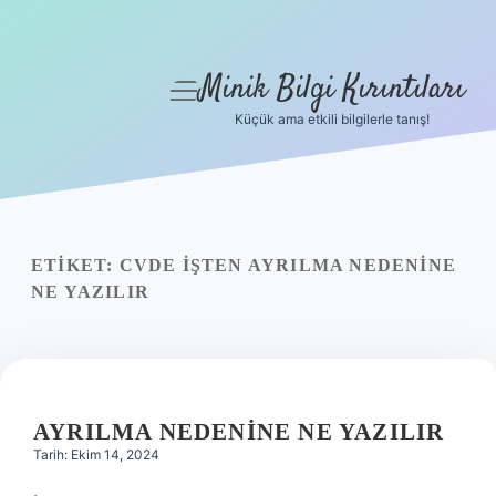
Minik Bilgi Kırıntıları
menüyü
aç
Küçük ama etkili bilgilerle tanış!
Anasayfa
Gizlilik Politikası
Yasal Uyarı
ETIKET:
CVDE IŞTEN AYRILMA NEDENINE
NE YAZILIR
Hakkımızda
AYRILMA NEDENINE NE YAZILIR
Tarih: Ekim 14, 2024