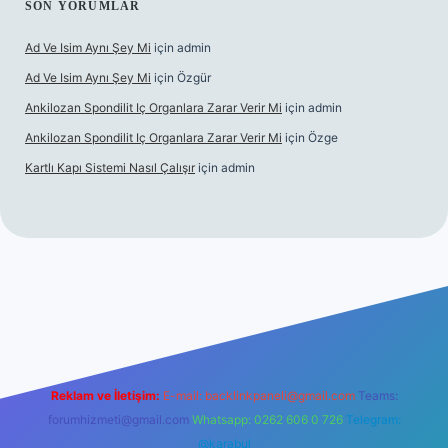
SON YORUMLAR
Ad Ve Isim Aynı Şey Mi
için
admin
Ad Ve Isim Aynı Şey Mi
için
Özgür
Ankilozan Spondilit Iç Organlara Zarar Verir Mi
için
admin
Ankilozan Spondilit Iç Organlara Zarar Verir Mi
için
Özge
Kartlı Kapı Sistemi Nasıl Çalışır
için
admin
lbet
Reklam ve İletişim:
E-mail:
backlinkpaneli@gmail.com
Teams:
forumhizmeti@gmail.com
Whatsapp: 0262 606 0 726
Telegram:
@karabul