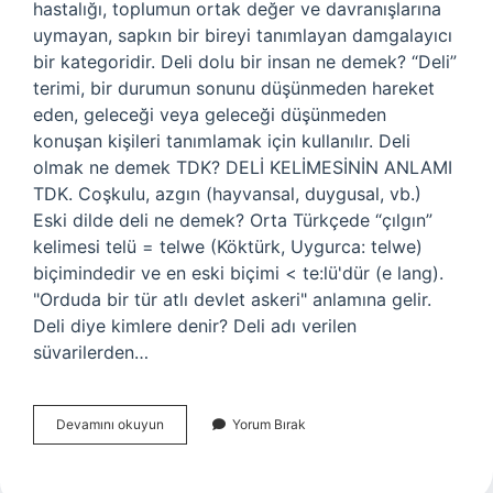
hastalığı, toplumun ortak değer ve davranışlarına
uymayan, sapkın bir bireyi tanımlayan damgalayıcı
bir kategoridir. Deli dolu bir insan ne demek? “Deli”
terimi, bir durumun sonunu düşünmeden hareket
eden, geleceği veya geleceği düşünmeden
konuşan kişileri tanımlamak için kullanılır. Deli
olmak ne demek TDK? DELİ KELİMESİNİN ANLAMI
TDK. Coşkulu, azgın (hayvansal, duygusal, vb.)
Eski dilde deli ne demek? Orta Türkçede “çılgın”
kelimesi telü = telwe (Köktürk, Uygurca: telwe)
biçimindedir ve en eski biçimi < te:lü'dür (e lang).
"Orduda bir tür atlı devlet askeri" anlamına gelir.
Deli diye kimlere denir? Deli adı verilen
süvarilerden…
Deli
Devamını okuyun
Yorum Bırak
Ediyorsun
Ne
Demek