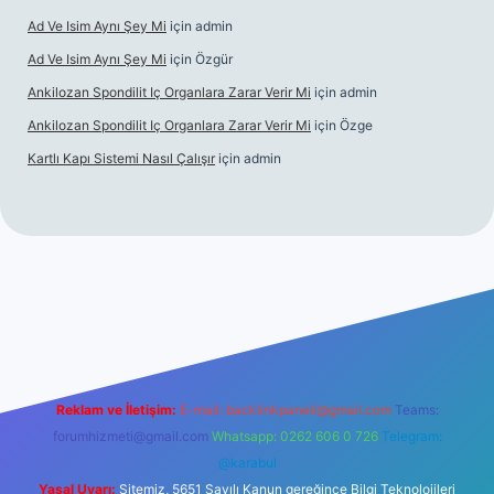
Ad Ve Isim Aynı Şey Mi
için
admin
Ad Ve Isim Aynı Şey Mi
için
Özgür
Ankilozan Spondilit Iç Organlara Zarar Verir Mi
için
admin
Ankilozan Spondilit Iç Organlara Zarar Verir Mi
için
Özge
Kartlı Kapı Sistemi Nasıl Çalışır
için
admin
bet
Reklam ve İletişim:
E-mail:
backlinkpaneli@gmail.com
Teams:
forumhizmeti@gmail.com
Whatsapp: 0262 606 0 726
Telegram:
@karabul
Yasal Uyarı:
Sitemiz, 5651 Sayılı Kanun gereğince Bilgi Teknolojileri