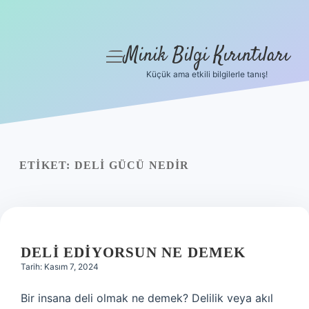
Minik Bilgi Kırıntıları
menüyü
aç
Küçük ama etkili bilgilerle tanış!
Anasayfa
Gizlilik Politikası
Yasal Uyarı
ETIKET:
DELI GÜCÜ NEDIR
Hakkımızda
DELI EDIYORSUN NE DEMEK
Tarih: Kasım 7, 2024
Bir insana deli olmak ne demek? Delilik veya akıl