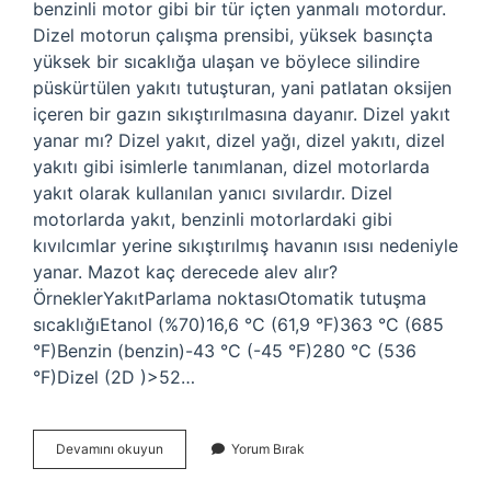
benzinli motor gibi bir tür içten yanmalı motordur.
Dizel motorun çalışma prensibi, yüksek basınçta
yüksek bir sıcaklığa ulaşan ve böylece silindire
püskürtülen yakıtı tutuşturan, yani patlatan oksijen
içeren bir gazın sıkıştırılmasına dayanır. Dizel yakıt
yanar mı? Dizel yakıt, dizel yağı, dizel yakıtı, dizel
yakıtı gibi isimlerle tanımlanan, dizel motorlarda
yakıt olarak kullanılan yanıcı sıvılardır. Dizel
motorlarda yakıt, benzinli motorlardaki gibi
kıvılcımlar yerine sıkıştırılmış havanın ısısı nedeniyle
yanar. Mazot kaç derecede alev alır?
ÖrneklerYakıtParlama noktasıOtomatik tutuşma
sıcaklığıEtanol (%70)16,6 °C (61,9 °F)363 °C (685
°F)Benzin (benzin)-43 °C (-45 °F)280 °C (536
°F)Dizel (2D )>52…
Dizel
Devamını okuyun
Yorum Bırak
Yakıt
Alev