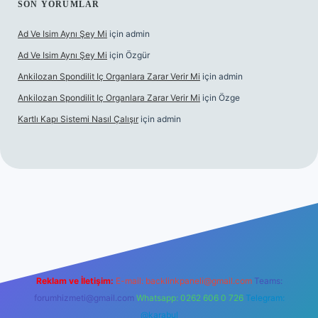
SON YORUMLAR
Ad Ve Isim Aynı Şey Mi
için
admin
Ad Ve Isim Aynı Şey Mi
için
Özgür
Ankilozan Spondilit Iç Organlara Zarar Verir Mi
için
admin
Ankilozan Spondilit Iç Organlara Zarar Verir Mi
için
Özge
Kartlı Kapı Sistemi Nasıl Çalışır
için
admin
bet
Reklam ve İletişim:
E-mail:
backlinkpaneli@gmail.com
Teams:
forumhizmeti@gmail.com
Whatsapp: 0262 606 0 726
Telegram:
@karabul