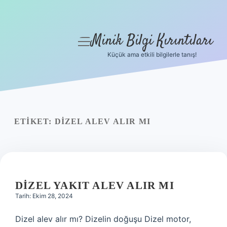
Minik Bilgi Kırıntıları
menüyü
aç
Küçük ama etkili bilgilerle tanış!
Anasayfa
Gizlilik Politikası
Yasal Uyarı
ETIKET:
DIZEL ALEV ALIR MI
Hakkımızda
DIZEL YAKIT ALEV ALIR MI
Tarih: Ekim 28, 2024
Dizel alev alır mı? Dizelin doğuşu Dizel motor,