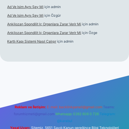
Ad Ve Isim Aynı Şey Mi
için
admin
Ad Ve Isim Aynı Şey Mi
için
Özgür
Ankilozan Spondilit Iç Organlara Zarar Verir Mi
için
admin
Ankilozan Spondilit Iç Organlara Zarar Verir Mi
için
Özge
Kartlı Kapı Sistemi Nasıl Çalışır
için
admin
lbet
Reklam ve İletişim:
E-mail:
backlinkpaneli@gmail.com
Teams:
forumhizmeti@gmail.com
Whatsapp: 0262 606 0 726
Telegram:
@karabul
Yasal Uyarı:
Sitemiz, 5651 Sayılı Kanun gereğince Bilgi Teknolojileri