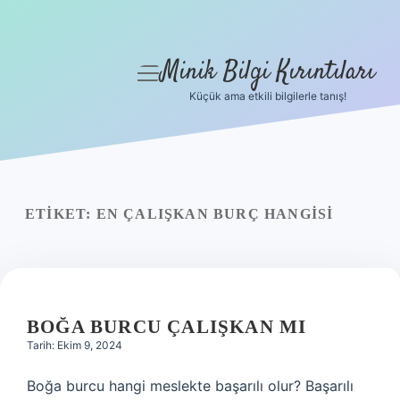
Minik Bilgi Kırıntıları
menüyü
aç
Küçük ama etkili bilgilerle tanış!
Anasayfa
Gizlilik Politikası
Yasal Uyarı
ETIKET:
EN ÇALIŞKAN BURÇ HANGISI
Hakkımızda
BOĞA BURCU ÇALIŞKAN MI
Tarih: Ekim 9, 2024
Boğa burcu hangi meslekte başarılı olur? Başarılı