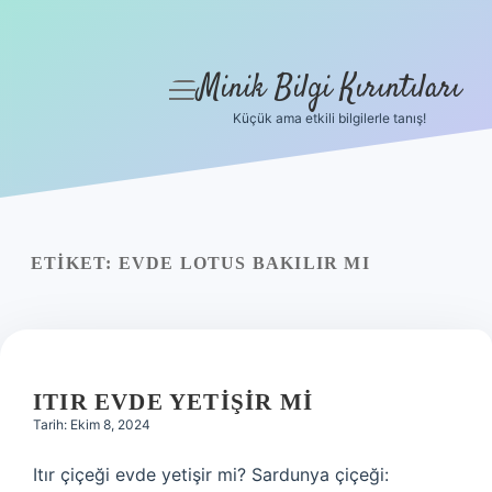
Minik Bilgi Kırıntıları
menüyü
aç
Küçük ama etkili bilgilerle tanış!
Anasayfa
Gizlilik Politikası
Yasal Uyarı
ETIKET:
EVDE LOTUS BAKILIR MI
Hakkımızda
ITIR EVDE YETIŞIR MI
Tarih: Ekim 8, 2024
Itır çiçeği evde yetişir mi? Sardunya çiçeği: