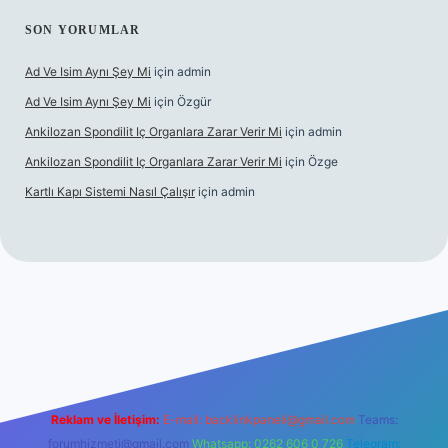
SON YORUMLAR
Ad Ve Isim Aynı Şey Mi
için
admin
Ad Ve Isim Aynı Şey Mi
için
Özgür
Ankilozan Spondilit Iç Organlara Zarar Verir Mi
için
admin
Ankilozan Spondilit Iç Organlara Zarar Verir Mi
için
Özge
Kartlı Kapı Sistemi Nasıl Çalışır
için
admin
lbet
Reklam ve İletişim:
E-mail:
backlinkpaneli@gmail.com
Teams:
forumhizmeti@gmail.com
Whatsapp: 0262 606 0 726
Telegram: