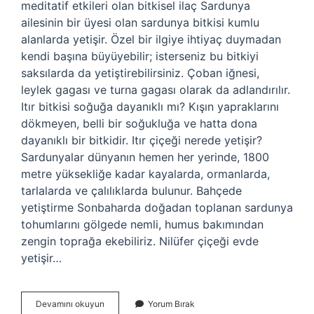
meditatif etkileri olan bitkisel ilaç Sardunya
ailesinin bir üyesi olan sardunya bitkisi kumlu
alanlarda yetişir. Özel bir ilgiye ihtiyaç duymadan
kendi başına büyüyebilir; isterseniz bu bitkiyi
saksılarda da yetiştirebilirsiniz. Çoban iğnesi,
leylek gagası ve turna gagası olarak da adlandırılır.
Itır bitkisi soğuğa dayanıklı mı? Kışın yapraklarını
dökmeyen, belli bir soğukluğa ve hatta dona
dayanıklı bir bitkidir. Itır çiçeği nerede yetişir?
Sardunyalar dünyanın hemen her yerinde, 1800
metre yüksekliğe kadar kayalarda, ormanlarda,
tarlalarda ve çalılıklarda bulunur. Bahçede
yetiştirme Sonbaharda doğadan toplanan sardunya
tohumlarını gölgede nemli, humus bakımından
zengin toprağa ekebiliriz. Nilüfer çiçeği evde
yetişir…
Itır
Devamını okuyun
Yorum Bırak