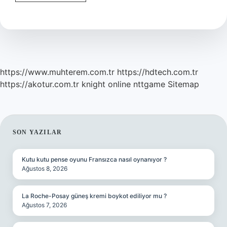
Evde
Yetişir
Mi
https://www.muhterem.com.tr
https://hdtech.com.tr
https://akotur.com.tr
knight online
nttgame
Sitemap
SIDEBAR
SON YAZILAR
Kutu kutu pense oyunu Fransızca nasıl oynanıyor ?
Ağustos 8, 2026
La Roche-Posay güneş kremi boykot ediliyor mu ?
Ağustos 7, 2026