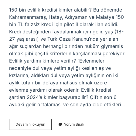
150 bin evlilik kredisi kimler alabilir? Bu dönemde
Kahramanmaraş, Hatay, Adıyaman ve Malatya 150
bin TL faizsiz kredi için pilot il olarak ilan edildi.
Kredi desteğinden faydalanmak için gelir, yaş (18-
27 yaş arası) ve Türk Ceza Kanunu’nda yer alan
ağır suçlardan herhangi birinden hüküm giymemiş
olmak gibi çeşitli kriterlerin karşılanması gerekiyor.
Evlilik yardımı kimlere verilir? “Evlenmeleri
nedeniyle dul veya yetim aylığı kesilen eş ve
kızlarına, aldıkları dul veya yetim aylığının on iki
aylık tutarı bir defaya mahsus olmak üzere
evlenme yardımı olarak ödenir. Evlilik kredisi
şartları 2024’e kimler başvurabilir? Çiftin son 6
aydaki gelir ortalaması ve son ayda elde ettikleri…
Evlilik
Devamını okuyun
Yorum Bırak
Desteği
Kimler