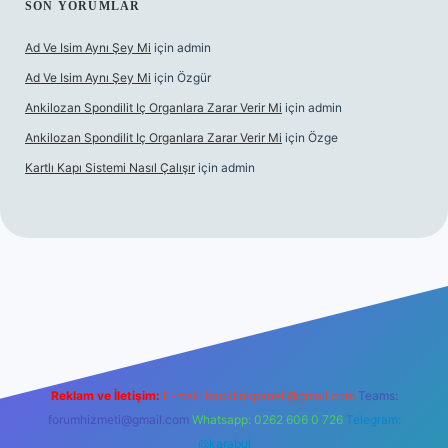
SON YORUMLAR
Ad Ve Isim Aynı Şey Mi
için
admin
Ad Ve Isim Aynı Şey Mi
için
Özgür
Ankilozan Spondilit Iç Organlara Zarar Verir Mi
için
admin
Ankilozan Spondilit Iç Organlara Zarar Verir Mi
için
Özge
Kartlı Kapı Sistemi Nasıl Çalışır
için
admin
lbet
Reklam ve İletişim:
E-mail:
backlinkpaneli@gmail.com
Teams:
forumhizmeti@gmail.com
Whatsapp: 0262 606 0 726
Telegram:
@karabul