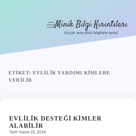
Minik Bilgi Kırıntıları
menüyü
aç
Küçük ama etkili bilgilerle tanış!
Anasayfa
Gizlilik Politikası
Yasal Uyarı
ETIKET:
EVLILIK YARDIMI KIMLERE
VERILIR
Hakkımızda
EVLILIK DESTEĞI KIMLER
ALABILIR
Tarih: Kasım 22, 2024