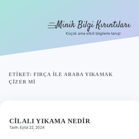
Minik Bilgi Kırıntıları
menüyü
aç
Küçük ama etkili bilgilerle tanış!
Anasayfa
Gizlilik Politikası
Yasal Uyarı
ETIKET:
FIRÇA ILE ARABA YIKAMAK
ÇIZER MI
Hakkımızda
CILALI YIKAMA NEDIR
Tarih: Eylül 22, 2024