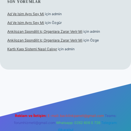
SON YORUMLAR
Ad Ve Isim Aynı Şey Mi
için
admin
Ad Ve Isim Aynı Şey Mi
için
Özgür
Ankilozan Spondilit Iç Organlara Zarar Verir Mi
için
admin
Ankilozan Spondilit Iç Organlara Zarar Verir Mi
için
Özge
Kartlı Kapı Sistemi Nasıl Çalışır
için
admin
bet
Reklam ve İletişim:
E-mail:
backlinkpaneli@gmail.com
Teams:
forumhizmeti@gmail.com
Whatsapp: 0262 606 0 726
Telegram:
@karabul