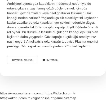
Ambliyopi ayrıca göz kapaklarının düşmesi nedeniyle de
ortaya çıkarsa, zayıflamış gözü güçlendirmek için göz
bantları, göz damlaları veya özel gözlükler kullanılır. Göz
kapağı neden sarkar? Yaşlandıkça cilt elastikiyetini kaybeder,
kaslar zayıflar ve göz kapakları yer çekimi nedeniyle düşer.
Ayrıca, genetik faktörler de göz kapağı düşüklüğünde önemli
rol oynar. Bu durum, ailesinde düşük göz kapağı öyküsü olan
kişilerde daha yaygındır. Göz kapağı düşüklüğü ameliyatsız
nasıl geçer? Ameliyatsız göz kapağı tedavisi. Plazma enerjisi
peelingi. Göz kapakları nasıl toparlanir? “Lokal flepler…
Göz
Devamını okuyun
12 Yorum
Kapağı
Sarkması
Nasıl
Geçer
https://www.muhterem.com.tr
https://hdtech.com.tr
https://akotur.com.tr
knight online
nttgame
Sitemap