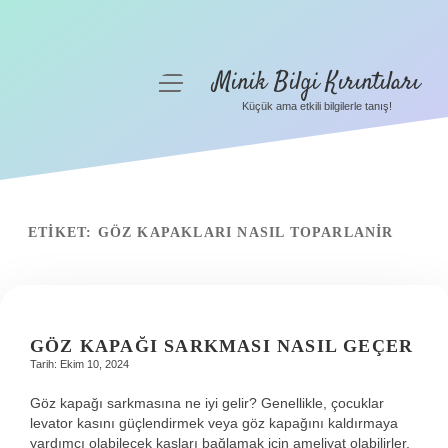
Minik Bilgi Kırıntıları
menüyü
aç
Küçük ama etkili bilgilerle tanış!
Anasayfa
Gizlilik Politikası
Yasal Uyarı
ETIKET:
GÖZ KAPAKLARI NASIL TOPARLANIR
Hakkımızda
GÖZ KAPAĞI SARKMASI NASIL GEÇER
Tarih: Ekim 10, 2024
Göz kapağı sarkmasına ne iyi gelir? Genellikle, çocuklar
levator kasını güçlendirmek veya göz kapağını kaldırmaya
yardımcı olabilecek kasları bağlamak için ameliyat olabilirler.