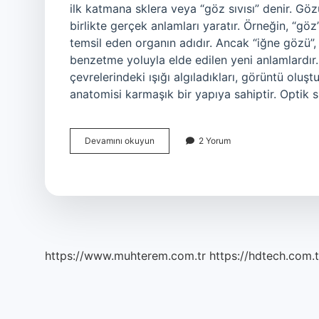
ilk katmana sklera veya “göz sıvısı” denir. Gö
birlikte gerçek anlamları yaratır. Örneğin, “göz
temsil eden organın adıdır. Ancak “iğne gözü”,
benzetme yoluyla elde edilen yeni anlamlardır
çevrelerindeki ışığı algıladıkları, görüntü oluşt
anatomisi karmaşık bir yapıya sahiptir. Optik 
Göz
Devamını okuyun
2 Yorum
Ne
Demek
Kısaca
https://www.muhterem.com.tr
https://hdtech.com.t