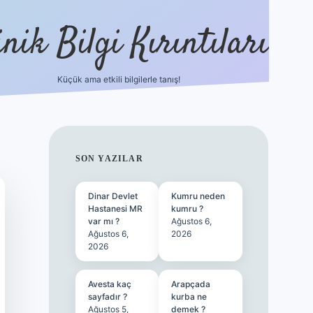
nik Bilgi Kırıntıları
Küçük ama etkili bilgilerle tanış!
ilbet
SIDEBAR
SON YAZILAR
Dinar Devlet
Kumru neden
Hastanesi MR
kumru ?
var mı ?
Ağustos 6,
Ağustos 6,
2026
2026
Avesta kaç
Arapçada
sayfadır ?
kurba ne
Ağustos 5,
demek ?