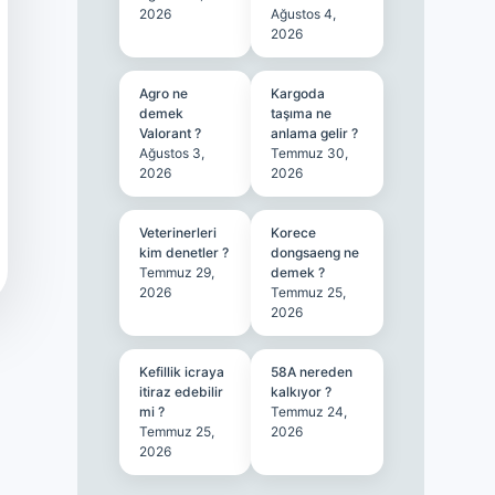
2026
Ağustos 4,
2026
Agro ne
Kargoda
demek
taşıma ne
Valorant ?
anlama gelir ?
Ağustos 3,
Temmuz 30,
2026
2026
Veterinerleri
Korece
kim denetler ?
dongsaeng ne
Temmuz 29,
demek ?
2026
Temmuz 25,
2026
Kefillik icraya
58A nereden
itiraz edebilir
kalkıyor ?
mi ?
Temmuz 24,
Temmuz 25,
2026
2026