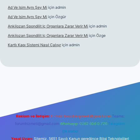
Ad Ve Isim Aynı Şey Mi
için
admin
Ad Ve Isim Aynı Şey Mi
için
Özgür
Ankilozan Spondilit Iç Organlara Zarar Verir Mi
için
admin
Ankilozan Spondilit Iç Organlara Zarar Verir Mi
için
Özge
Kartlı Kapı Sistemi Nasıl Çalışır
için
admin
lbet
Reklam ve İletişim:
E-mail:
backlinkpaneli@gmail.com
Teams:
forumhizmeti@gmail.com
Whatsapp: 0262 606 0 726
Telegram:
@karabul
Yasal Uyarı:
Sitemiz, 5651 Sayılı Kanun gereğince Bilgi Teknolojileri