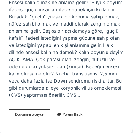
Ensesi kalın olmak ne anlama gelir? “Büyük boyun”
ifadesi güçlü insanları ifade etmek için kullanılır.
Buradaki “güçlü” yüksek bir konuma sahip olmak,
nüfuz sahibi olmak ve maddi olarak zengin olmak
anlamına gelir. Başka bir açıklamaya göre, “güçlü
kafalı” ifadesi istediğini yapma gücüne sahip olan
ve istediğini yapabilen kişi anlamına gelir. Halk
dilinde ensesi kalın ne demek? Kalın boyunlu deyim
AÇIKLAMA: Çok parası olan, zengin, nüfuzlu ve
ödeme gücü yüksek olan (kimse). Bebeğin ensesi
kalın olursa ne olur? Nuchal translusensi 2,5 mm
veya daha fazla ise Down sendromu riski artar. Bu
gibi durumlarda aileye koryonik villus örneklemesi
(CVS) yaptırması önerilir. CVS…
Ensesi
Devamını okuyun
Yorum Bırak
Kalın
Adam
Ne