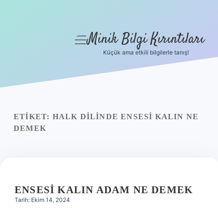
Minik Bilgi Kırıntıları
menüyü
aç
Küçük ama etkili bilgilerle tanış!
Anasayfa
Gizlilik Politikası
Yasal Uyarı
ETIKET:
HALK DILINDE ENSESI KALIN NE
DEMEK
Hakkımızda
ENSESI KALIN ADAM NE DEMEK
Tarih: Ekim 14, 2024