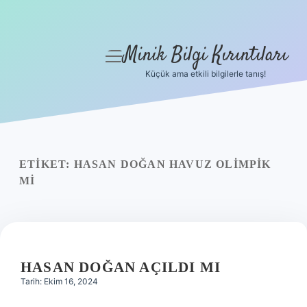
Minik Bilgi Kırıntıları
menüyü
aç
Küçük ama etkili bilgilerle tanış!
Anasayfa
Gizlilik Politikası
Yasal Uyarı
ETIKET:
HASAN DOĞAN HAVUZ OLIMPIK
MI
Hakkımızda
HASAN DOĞAN AÇILDI MI
Tarih: Ekim 16, 2024