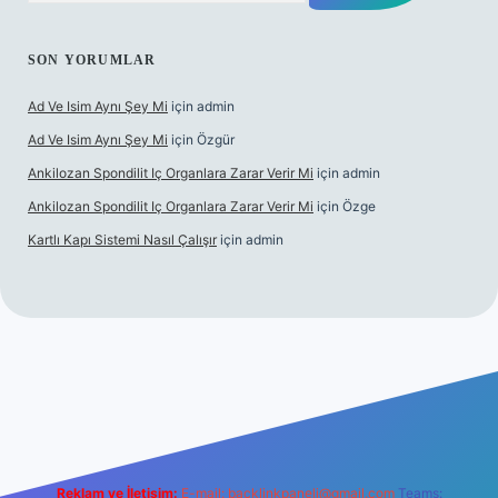
SON YORUMLAR
Ad Ve Isim Aynı Şey Mi
için
admin
Ad Ve Isim Aynı Şey Mi
için
Özgür
Ankilozan Spondilit Iç Organlara Zarar Verir Mi
için
admin
Ankilozan Spondilit Iç Organlara Zarar Verir Mi
için
Özge
Kartlı Kapı Sistemi Nasıl Çalışır
için
admin
et
Reklam ve İletişim:
E-mail:
backlinkpaneli@gmail.com
Teams: