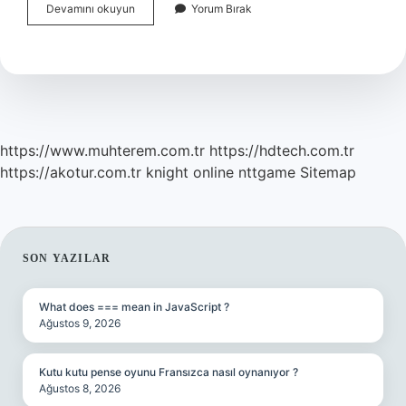
Hasan
Devamını okuyun
Yorum Bırak
Doğan
Açıldı
Mı
https://www.muhterem.com.tr
https://hdtech.com.tr
https://akotur.com.tr
knight online
nttgame
Sitemap
SIDEBAR
SON YAZILAR
What does === mean in JavaScript ?
Ağustos 9, 2026
Kutu kutu pense oyunu Fransızca nasıl oynanıyor ?
Ağustos 8, 2026