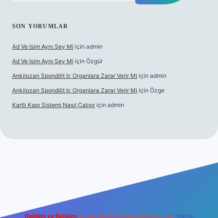
SON YORUMLAR
Ad Ve Isim Aynı Şey Mi
için
admin
Ad Ve Isim Aynı Şey Mi
için
Özgür
Ankilozan Spondilit Iç Organlara Zarar Verir Mi
için
admin
Ankilozan Spondilit Iç Organlara Zarar Verir Mi
için
Özge
Kartlı Kapı Sistemi Nasıl Çalışır
için
admin
et
Reklam ve İletişim:
E-mail:
backlinkpaneli@gmail.com
Teams: