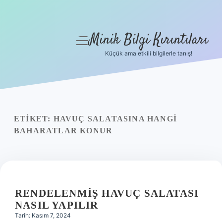
Minik Bilgi Kırıntıları
menüyü
aç
Küçük ama etkili bilgilerle tanış!
Anasayfa
Gizlilik Politikası
Yasal Uyarı
ETIKET:
HAVUÇ SALATASINA HANGI
BAHARATLAR KONUR
Hakkımızda
RENDELENMIŞ HAVUÇ SALATASI
NASIL YAPILIR
Tarih: Kasım 7, 2024