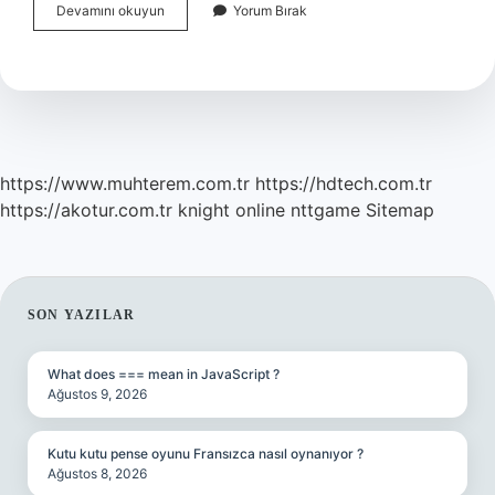
Rendelenmiş
Devamını okuyun
Yorum Bırak
Havuç
Salatası
Nasıl
Yapılır
https://www.muhterem.com.tr
https://hdtech.com.tr
https://akotur.com.tr
knight online
nttgame
Sitemap
SIDEBAR
SON YAZILAR
What does === mean in JavaScript ?
Ağustos 9, 2026
Kutu kutu pense oyunu Fransızca nasıl oynanıyor ?
Ağustos 8, 2026