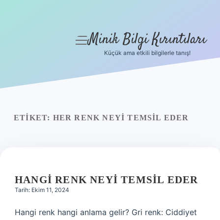
Minik Bilgi Kırıntıları
menüyü
aç
Küçük ama etkili bilgilerle tanış!
Anasayfa
Gizlilik Politikası
Yasal Uyarı
ETIKET:
HER RENK NEYI TEMSIL EDER
Hakkımızda
HANGI RENK NEYI TEMSIL EDER
Tarih: Ekim 11, 2024
Hangi renk hangi anlama gelir? Gri renk: Ciddiyet