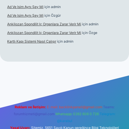
Ad Ve Isim Aynı Şey Mi
için
admin
Ad Ve Isim Aynı Şey Mi
için
Özgür
Ankilozan Spondilit Iç Organlara Zarar Verir Mi
için
admin
Ankilozan Spondilit Iç Organlara Zarar Verir Mi
için
Özge
Kartlı Kapı Sistemi Nasıl Çalışır
için
admin
bet
Reklam ve İletişim:
E-mail:
backlinkpaneli@gmail.com
Teams:
forumhizmeti@gmail.com
Whatsapp: 0262 606 0 726
Telegram:
@karabul
Yasal Uyarı:
Sitemiz, 5651 Sayılı Kanun gereğince Bilgi Teknolojileri