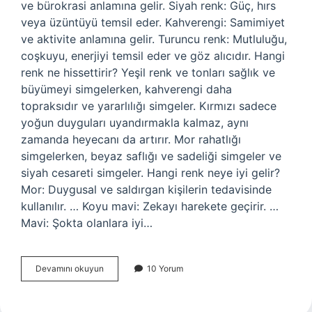
ve bürokrasi anlamına gelir. Siyah renk: Güç, hırs
veya üzüntüyü temsil eder. Kahverengi: Samimiyet
ve aktivite anlamına gelir. Turuncu renk: Mutluluğu,
coşkuyu, enerjiyi temsil eder ve göz alıcıdır. Hangi
renk ne hissettirir? Yeşil renk ve tonları sağlık ve
büyümeyi simgelerken, kahverengi daha
topraksıdır ve yararlılığı simgeler. Kırmızı sadece
yoğun duyguları uyandırmakla kalmaz, aynı
zamanda heyecanı da artırır. Mor rahatlığı
simgelerken, beyaz saflığı ve sadeliği simgeler ve
siyah cesareti simgeler. Hangi renk neye iyi gelir?
Mor: Duygusal ve saldırgan kişilerin tedavisinde
kullanılır. … Koyu mavi: Zekayı harekete geçirir. …
Mavi: Şokta olanlara iyi…
Hangi
Devamını okuyun
10 Yorum
Renk
Neyi
Temsil