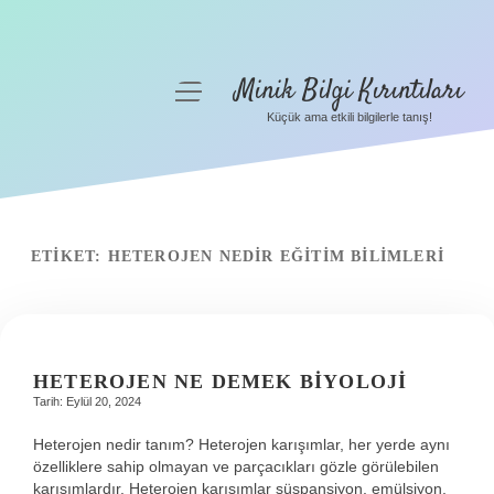
Minik Bilgi Kırıntıları
menüyü
aç
Küçük ama etkili bilgilerle tanış!
Anasayfa
Gizlilik Politikası
Yasal Uyarı
ETIKET:
HETEROJEN NEDIR EĞITIM BILIMLERI
Hakkımızda
HETEROJEN NE DEMEK BIYOLOJI
Tarih: Eylül 20, 2024
Heterojen nedir tanım? Heterojen karışımlar, her yerde aynı
özelliklere sahip olmayan ve parçacıkları gözle görülebilen
karışımlardır. Heterojen karışımlar süspansiyon, emülsiyon,