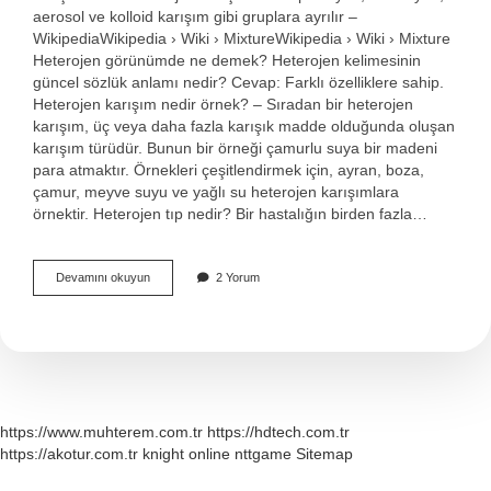
aerosol ve kolloid karışım gibi gruplara ayrılır –
WikipediaWikipedia › Wiki › MixtureWikipedia › Wiki › Mixture
Heterojen görünümde ne demek? Heterojen kelimesinin
güncel sözlük anlamı nedir? Cevap: Farklı özelliklere sahip.
Heterojen karışım nedir örnek? – Sıradan bir heterojen
karışım, üç veya daha fazla karışık madde olduğunda oluşan
karışım türüdür. Bunun bir örneği çamurlu suya bir madeni
para atmaktır. Örnekleri çeşitlendirmek için, ayran, boza,
çamur, meyve suyu ve yağlı su heterojen karışımlara
örnektir. Heterojen tıp nedir? Bir hastalığın birden fazla…
Heterojen
Devamını okuyun
2 Yorum
Ne
Demek
Biyoloji
https://www.muhterem.com.tr
https://hdtech.com.tr
https://akotur.com.tr
knight online
nttgame
Sitemap