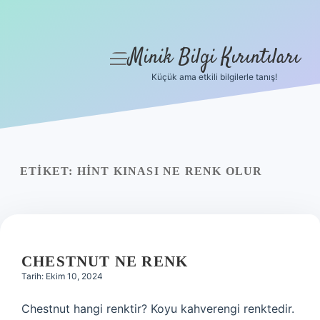
Minik Bilgi Kırıntıları
menüyü
aç
Küçük ama etkili bilgilerle tanış!
Anasayfa
Gizlilik Politikası
Yasal Uyarı
ETIKET:
HINT KINASI NE RENK OLUR
Hakkımızda
CHESTNUT NE RENK
Tarih: Ekim 10, 2024
Chestnut hangi renktir? Koyu kahverengi renktedir.