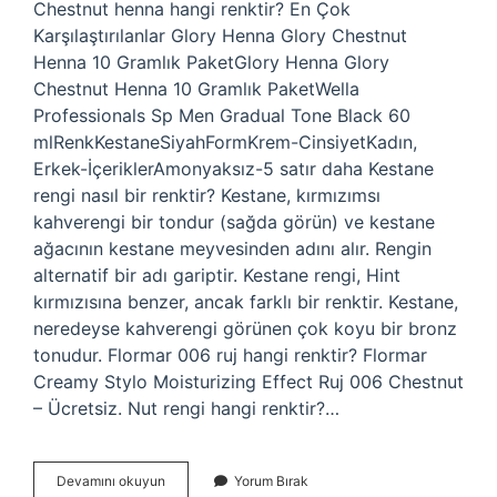
Chestnut henna hangi renktir? En Çok
Karşılaştırılanlar Glory Henna Glory Chestnut
Henna 10 Gramlık PaketGlory Henna Glory
Chestnut Henna 10 Gramlık PaketWella
Professionals Sp Men Gradual Tone Black 60
mlRenkKestaneSiyahFormKrem-CinsiyetKadın,
Erkek-İçeriklerAmonyaksız-5 satır daha Kestane
rengi nasıl bir renktir? Kestane, kırmızımsı
kahverengi bir tondur (sağda görün) ve kestane
ağacının kestane meyvesinden adını alır. Rengin
alternatif bir adı gariptir. Kestane rengi, Hint
kırmızısına benzer, ancak farklı bir renktir. Kestane,
neredeyse kahverengi görünen çok koyu bir bronz
tonudur. Flormar 006 ruj hangi renktir? Flormar
Creamy Stylo Moisturizing Effect Ruj 006 Chestnut
– Ücretsiz. Nut rengi hangi renktir?…
Chestnut
Devamını okuyun
Yorum Bırak