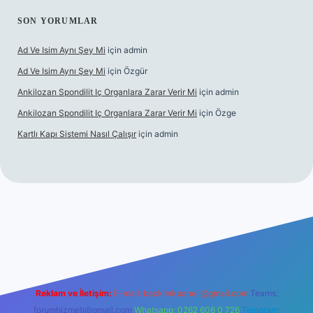
SON YORUMLAR
Ad Ve Isim Aynı Şey Mi
için
admin
Ad Ve Isim Aynı Şey Mi
için
Özgür
Ankilozan Spondilit Iç Organlara Zarar Verir Mi
için
admin
Ankilozan Spondilit Iç Organlara Zarar Verir Mi
için
Özge
Kartlı Kapı Sistemi Nasıl Çalışır
için
admin
lbet
Reklam ve İletişim:
E-mail:
backlinkpaneli@gmail.com
Teams:
forumhizmeti@gmail.com
Whatsapp: 0262 606 0 726
Telegram: