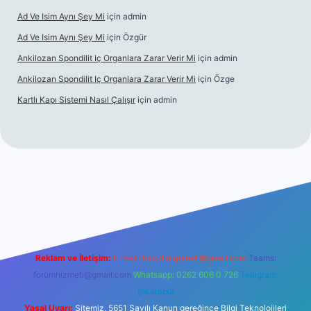
Ad Ve Isim Aynı Şey Mi
için
admin
Ad Ve Isim Aynı Şey Mi
için
Özgür
Ankilozan Spondilit Iç Organlara Zarar Verir Mi
için
admin
Ankilozan Spondilit Iç Organlara Zarar Verir Mi
için
Özge
Kartlı Kapı Sistemi Nasıl Çalışır
için
admin
bet
Reklam ve İletişim:
E-mail:
backlinkpaneli@gmail.com
Teams:
forumhizmeti@gmail.com
Whatsapp: 0262 606 0 726
Telegram:
@karabul
Yasal Uyarı:
Sitemiz, 5651 Sayılı Kanun gereğince Bilgi Teknolojileri