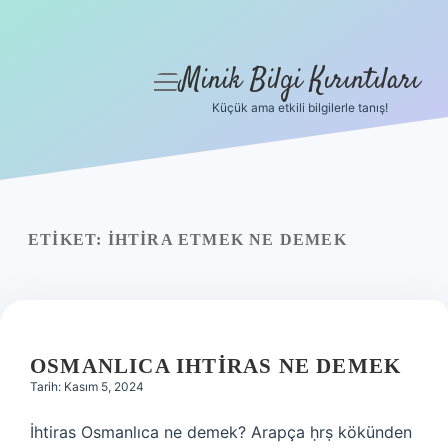
Minik Bilgi Kırıntıları
menüyü
aç
Küçük ama etkili bilgilerle tanış!
Anasayfa
Gizlilik Politikası
Yasal Uyarı
ETIKET:
İHTIRA ETMEK NE DEMEK
Hakkımızda
OSMANLICA IHTIRAS NE DEMEK
Tarih: Kasım 5, 2024
İhtiras Osmanlıca ne demek? Arapça ḥrṣ kökünden