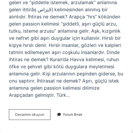
gelen ve “şiddetle istemek, arzulamak” anlamına
gelen iḥtirāṣ اِحْتِرَاص kelimesinden alınmış bir
alıntıdır. İhtiras ne demek? Arapça “hrs” kökünden
gelen passion kelimesi “şiddetli, aşırı güçlü arzu,
tutku, isteme arzusu” anlamına gelir. Aşk, kızgınlık
ve nefret gibi aşırı duygular için kullanılır. Hırslı bir
kişiye hırslı denir. Hırslı insanlar, gözleri ve kalpleri
tatmin edilemeyen aşırı coşkulu insanlardır. Dinde
ihtiras ne demek? Kuran’da Havva kelimesi, ruhun
öfke ve şehvet gibi kötü duygulara meyletmesi
anlamına gelir. Kişi arzularının peşinden giderse, bu
onu saptırır. İhtirasat ne demek? Aşırı, güçlü istek
anlamına gelen passion kelimesi dilimize
Arapçadan gelmiştir. Türk…
Osmanlıca
Devamını okuyun
Yorum Bırak
Ihtiras
Ne
Demek