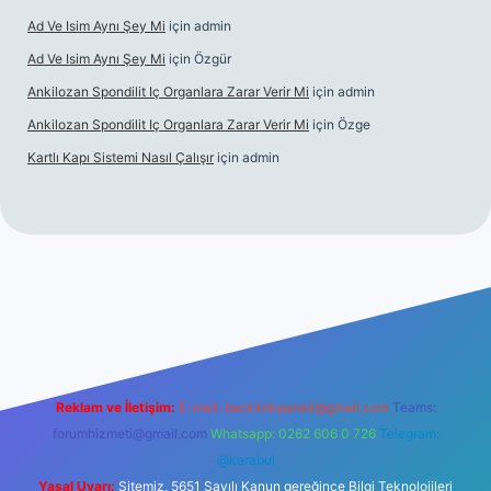
Ad Ve Isim Aynı Şey Mi
için
admin
Ad Ve Isim Aynı Şey Mi
için
Özgür
Ankilozan Spondilit Iç Organlara Zarar Verir Mi
için
admin
Ankilozan Spondilit Iç Organlara Zarar Verir Mi
için
Özge
Kartlı Kapı Sistemi Nasıl Çalışır
için
admin
bet
Reklam ve İletişim:
E-mail:
backlinkpaneli@gmail.com
Teams:
forumhizmeti@gmail.com
Whatsapp: 0262 606 0 726
Telegram:
@karabul
Yasal Uyarı:
Sitemiz, 5651 Sayılı Kanun gereğince Bilgi Teknolojileri