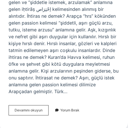
gelen ve “şiddetle istemek, arzulamak” anlamına
gelen iḥtirāṣ اِحْتِرَاص kelimesinden alınmış bir
alıntıdır. İhtiras ne demek? Arapça “hrs” kökünden
gelen passion kelimesi “şiddetli, aşırı güçlü arzu,
tutku, isteme arzusu” anlamına gelir. Aşk, kızgınlık
ve nefret gibi aşırı duygular için kullanılır. Hırslı bir
kişiye hırslı denir. Hırslı insanlar, gözleri ve kalpleri
tatmin edilemeyen aşırı coşkulu insanlardır. Dinde
ihtiras ne demek? Kuran’da Havva kelimesi, ruhun
öfke ve şehvet gibi kötü duygulara meyletmesi
anlamına gelir. Kişi arzularının peşinden giderse, bu
onu saptırır. İhtirasat ne demek? Aşırı, güçlü istek
anlamına gelen passion kelimesi dilimize
Arapçadan gelmiştir. Türk…
Osmanlıca
Devamını okuyun
Yorum Bırak
Ihtiras
Ne
Demek