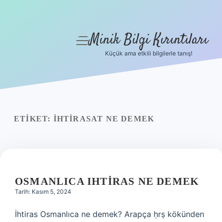
Minik Bilgi Kırıntıları
menüyü
aç
Küçük ama etkili bilgilerle tanış!
Anasayfa
Gizlilik Politikası
Yasal Uyarı
ETIKET:
İHTIRASAT NE DEMEK
Hakkımızda
OSMANLICA IHTIRAS NE DEMEK
Tarih: Kasım 5, 2024
İhtiras Osmanlıca ne demek? Arapça ḥrṣ kökünden