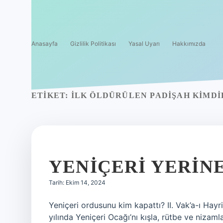
Anasayfa
Gizlilik Politikası
Yasal Uyarı
Hakkımızda
ETIKET:
İLK ÖLDÜRÜLEN PADIŞAH KIMDI
YENIÇERI YERINE
Tarih: Ekim 14, 2024
Yeniçeri ordusunu kim kapattı? II. Vak’a-ı Ha
yılında Yeniçeri Ocağı’nı kışla, rütbe ve nizaml