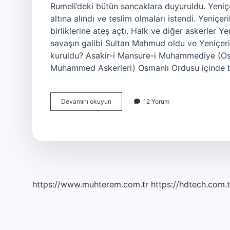
Rumeli’deki bütün sancaklara duyuruldu. Yeniçer
altına alındı ​​ve teslim olmaları istendi. Yeniçe
birliklerine ateş açtı. Halk ve diğer askerler Ye
savaşın galibi Sultan Mahmud oldu ve Yeniçeri 
kuruldu? Asakir-i Mansure-i Muhammediye (Osmanlı: عساکر منصوره محمديه) (Türk
Muhammed Askerleri) Osmanlı Ordusu içinde 
Yeniçeri
Devamını okuyun
12 Yorum
Yerine
Ne
Geldi
https://www.muhterem.com.tr
https://hdtech.com.t