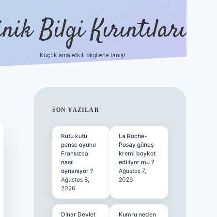
nik Bilgi Kırıntıları
Küçük ama etkili bilgilerle tanış!
ilbet
SIDEBAR
SON YAZILAR
Kutu kutu
La Roche-
pense oyunu
Posay güneş
Fransızca
kremi boykot
nasıl
ediliyor mu ?
oynanıyor ?
Ağustos 7,
Ağustos 8,
2026
2026
Dinar Devlet
Kumru neden