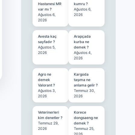
Hastanesi MR
kumru ?
var mı ?
Ağustos 6,
Ağustos 6,
2026
2026
Avesta kaç
Arapçada
sayfadır ?
kurba ne
Ağustos 5,
demek ?
2026
Ağustos 4,
2026
Agro ne
Kargoda
demek
taşıma ne
Valorant ?
anlama gelir ?
Ağustos 3,
Temmuz 30,
2026
2026
Veterinerleri
Korece
kim denetler ?
dongsaeng ne
Temmuz 29,
demek ?
2026
Temmuz 25,
2026