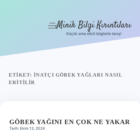
Minik Bilgi Kırıntıları
menüyü
aç
Küçük ama etkili bilgilerle tanış!
Anasayfa
Gizlilik Politikası
Yasal Uyarı
ETIKET:
İNATÇI GÖBEK YAĞLARI NASIL
ERITILIR
Hakkımızda
GÖBEK YAĞINI EN ÇOK NE YAKAR
Tarih: Ekim 13, 2024