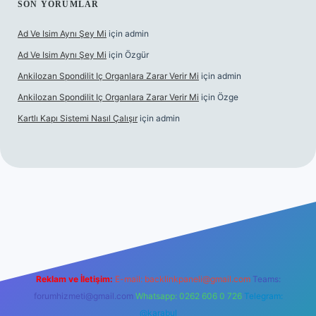
SON YORUMLAR
Ad Ve Isim Aynı Şey Mi
için
admin
Ad Ve Isim Aynı Şey Mi
için
Özgür
Ankilozan Spondilit Iç Organlara Zarar Verir Mi
için
admin
Ankilozan Spondilit Iç Organlara Zarar Verir Mi
için
Özge
Kartlı Kapı Sistemi Nasıl Çalışır
için
admin
bet
Reklam ve İletişim:
E-mail:
backlinkpaneli@gmail.com
Teams:
forumhizmeti@gmail.com
Whatsapp: 0262 606 0 726
Telegram:
@karabul