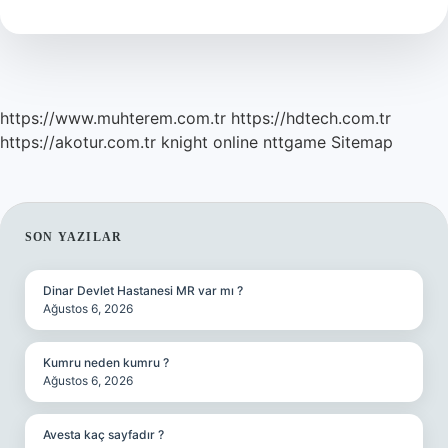
Çok
Ne
Yakar
https://www.muhterem.com.tr
https://hdtech.com.tr
https://akotur.com.tr
knight online
nttgame
Sitemap
SIDEBAR
SON YAZILAR
Dinar Devlet Hastanesi MR var mı ?
Ağustos 6, 2026
Kumru neden kumru ?
Ağustos 6, 2026
Avesta kaç sayfadır ?