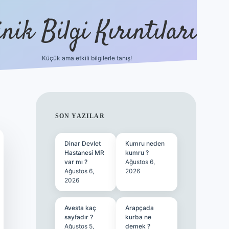
nik Bilgi Kırıntıları
Küçük ama etkili bilgilerle tanış!
ilbet
SIDEBAR
SON YAZILAR
Dinar Devlet
Kumru neden
Hastanesi MR
kumru ?
var mı ?
Ağustos 6,
Ağustos 6,
2026
2026
Avesta kaç
Arapçada
sayfadır ?
kurba ne
Ağustos 5,
demek ?