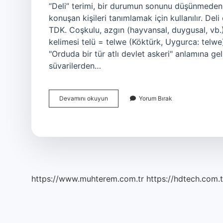
“Deli” terimi, bir durumun sonunu düşünmede
konuşan kişileri tanımlamak için kullanılır.
TDK. Coşkulu, azgın (hayvansal, duygusal, vb.)
kelimesi telü = telwe (Köktürk, Uygurca: telwe)
"Orduda bir tür atlı devlet askeri" anlamına geli
süvarilerden…
Deli
Devamını okuyun
Yorum Bırak
Ediyorsun
Ne
Demek
https://www.muhterem.com.tr
https://hdtech.com.t