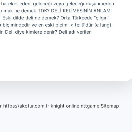
n hareket eden, geleceği veya geleceği düşünmeden
 Deli olmak ne demek TDK? DELİ KELİMESİNİN ANLAMI
 Eski dilde deli ne demek? Orta Türkçede “çılgın”
 biçimindedir ve en eski biçimi < te:lü'dür (e lang).
r. Deli diye kimlere denir? Deli adı verilen
r
https://akotur.com.tr
knight online
nttgame
Sitemap