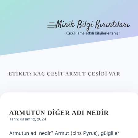
Minik Bilgi Kırıntıları
menüyü
aç
Küçük ama etkili bilgilerle tanış!
Anasayfa
Gizlilik Politikası
Yasal Uyarı
ETIKET:
KAÇ ÇEŞIT ARMUT ÇEŞIDI VAR
Hakkımızda
ARMUTUN DIĞER ADI NEDIR
Tarih: Kasım 12, 2024
Armutun adı nedir? Armut (cins Pyrus), gülgiller