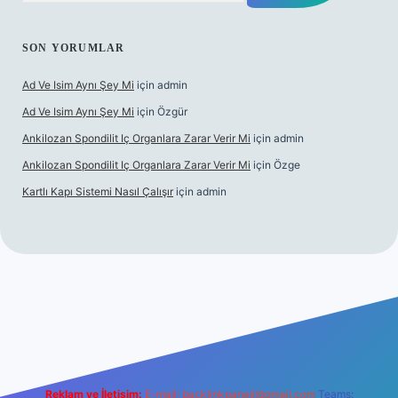
SON YORUMLAR
Ad Ve Isim Aynı Şey Mi
için
admin
Ad Ve Isim Aynı Şey Mi
için
Özgür
Ankilozan Spondilit Iç Organlara Zarar Verir Mi
için
admin
Ankilozan Spondilit Iç Organlara Zarar Verir Mi
için
Özge
Kartlı Kapı Sistemi Nasıl Çalışır
için
admin
et
Reklam ve İletişim:
E-mail:
backlinkpaneli@gmail.com
Teams: