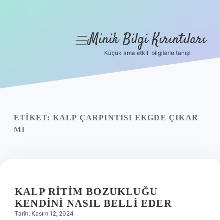
Minik Bilgi Kırıntıları
menüyü
aç
Küçük ama etkili bilgilerle tanış!
Anasayfa
Gizlilik Politikası
Yasal Uyarı
ETIKET:
KALP ÇARPINTISI EKGDE ÇIKAR
MI
Hakkımızda
KALP RITIM BOZUKLUĞU
KENDINI NASIL BELLI EDER
Tarih: Kasım 12, 2024