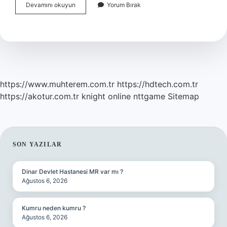
Kalp
Devamını okuyun
Yorum Bırak
Ritim
Bozukluğu
Kendini
Nasıl
Belli
Eder
https://www.muhterem.com.tr
https://hdtech.com.tr
https://akotur.com.tr
knight online
nttgame
Sitemap
SIDEBAR
SON YAZILAR
Dinar Devlet Hastanesi MR var mı ?
Ağustos 6, 2026
Kumru neden kumru ?
Ağustos 6, 2026