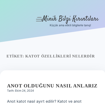
Minik Bilgi Kırıntıları
menüyü
aç
Küçük ama etkili bilgilerle tanış!
Anasayfa
Gizlilik Politikası
Yasal Uyarı
ETIKET:
KATOT ÖZELLIKLERI NELERDIR
Hakkımızda
ANOT OLDUĞUNU NASIL ANLARIZ
Tarih: Ekim 24, 2024
Anot katot nasıl ayırt edilir? Katot ve anot