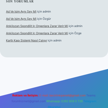
SON YORUMLAR
Ad Ve Isim Aynı Şey Mi
için
admin
Ad Ve Isim Aynı Şey Mi
için
Özgür
Ankilozan Spondilit Iç Organlara Zarar Verir Mi
için
admin
Ankilozan Spondilit Iç Organlara Zarar Verir Mi
için
Özge
Kartlı Kapı Sistemi Nasıl Çalışır
için
admin
lbet
Reklam ve İletişim:
E-mail:
backlinkpaneli@gmail.com
Teams:
forumhizmeti@gmail.com
Whatsapp: 0262 606 0 726
Telegram:
@karabul