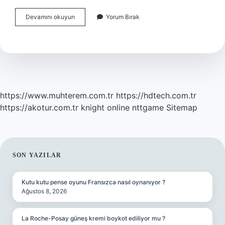
Cumhurbaşkanı
Devamını okuyun
Yorum Bırak
Yardımcısından
Sonra
En
Yetkili
Kişi
Kimdir
https://www.muhterem.com.tr
https://hdtech.com.tr
https://akotur.com.tr
knight online
nttgame
Sitemap
SIDEBAR
SON YAZILAR
Kutu kutu pense oyunu Fransızca nasıl oynanıyor ?
Ağustos 8, 2026
La Roche-Posay güneş kremi boykot ediliyor mu ?