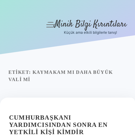
Minik Bilgi Kırıntıları
menüyü
aç
Küçük ama etkili bilgilerle tanış!
Anasayfa
Gizlilik Politikası
Yasal Uyarı
ETIKET:
KAYMAKAM MI DAHA BÜYÜK
VALI MI
Hakkımızda
CUMHURBAŞKANI
YARDIMCISINDAN SONRA EN
YETKILI KIŞI KIMDIR