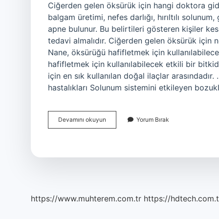
Ciğerden gelen öksürük için hangi doktora gidil
balgam üretimi, nefes darlığı, hırıltılı solunu
apne bulunur. Bu belirtileri gösteren kişiler 
tedavi almalıdır. Ciğerden gelen öksürük için 
Nane, öksürüğü hafifletmek için kullanılabilece
hafifletmek için kullanılabilecek etkili bir bit
için en sık kullanılan doğal ilaçlar arasındad
hastalıkları Solunum sistemini etkileyen bozuk
Ciğerden
Devamını okuyun
Yorum Bırak
Inen
Öksürük
Hangi
Doktora
Gidilir
https://www.muhterem.com.tr
https://hdtech.com.t