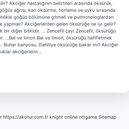
ir? Akciğer hastalığının belirtileri arasında öksürük,
m, göğüs ağrısı, kan öksürme, horlama ve uyku sırasında
kesinlikle göğüs bölümüne gitmeli ve pulmonologlardan
ne yapmalı? Akciğerlerden gelen öksürüğe ne iyi gelir?
k bir diğer bitkidir. … Zencefil çayı Zencefil, öksürüğü
kidir. …Bal ve limon Bal ve limon, öksürüğü hafifletmek
ır. … Buhar banyosu. Dahiliye öksürüğe bakar mı? Akciğer
luklar akciğerlerin…
r
https://akotur.com.tr
knight online
nttgame
Sitemap