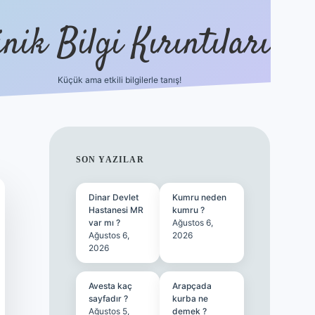
nik Bilgi Kırıntıları
Küçük ama etkili bilgilerle tanış!
ilbet
SIDEBAR
SON YAZILAR
Dinar Devlet
Kumru neden
Hastanesi MR
kumru ?
var mı ?
Ağustos 6,
Ağustos 6,
2026
2026
Avesta kaç
Arapçada
sayfadır ?
kurba ne
Ağustos 5,
demek ?