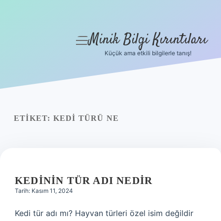
Minik Bilgi Kırıntıları
menüyü
aç
Küçük ama etkili bilgilerle tanış!
Anasayfa
Gizlilik Politikası
Yasal Uyarı
ETIKET:
KEDI TÜRÜ NE
Hakkımızda
KEDININ TÜR ADI NEDIR
Tarih: Kasım 11, 2024
Kedi tür adı mı? Hayvan türleri özel isim değildir