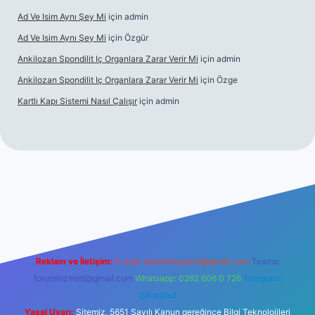
Ad Ve Isim Aynı Şey Mi
için
admin
Ad Ve Isim Aynı Şey Mi
için
Özgür
Ankilozan Spondilit Iç Organlara Zarar Verir Mi
için
admin
Ankilozan Spondilit Iç Organlara Zarar Verir Mi
için
Özge
Kartlı Kapı Sistemi Nasıl Çalışır
için
admin
bet
Reklam ve İletişim:
E-mail:
backlinkpaneli@gmail.com
Teams:
forumhizmeti@gmail.com
Whatsapp: 0262 606 0 726
Telegram:
@karabul
Yasal Uyarı:
Sitemiz, 5651 Sayılı Kanun gereğince Bilgi Teknolojileri