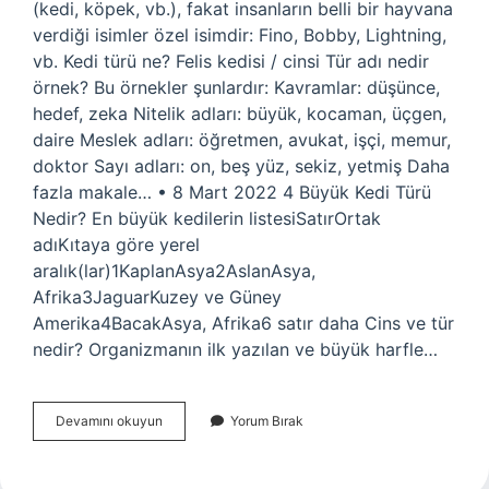
(kedi, köpek, vb.), fakat insanların belli bir hayvana
verdiği isimler özel isimdir: Fino, Bobby, Lightning,
vb. Kedi türü ne? Felis kedisi / cinsi Tür adı nedir
örnek? Bu örnekler şunlardır: Kavramlar: düşünce,
hedef, zeka Nitelik adları: büyük, kocaman, üçgen,
daire Meslek adları: öğretmen, avukat, işçi, memur,
doktor Sayı adları: on, beş yüz, sekiz, yetmiş Daha
fazla makale… • 8 Mart 2022 4 Büyük Kedi Türü
Nedir? En büyük kedilerin listesiSatırOrtak
adıKıtaya göre yerel
aralık(lar)1KaplanAsya2AslanAsya,
Afrika3JaguarKuzey ve Güney
Amerika4BacakAsya, Afrika6 satır daha Cins ve tür
nedir? Organizmanın ilk yazılan ve büyük harfle…
Kedinin
Devamını okuyun
Yorum Bırak
Tür
Adı
Nedir