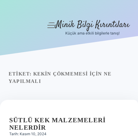
Minik Bilgi Kırıntıları
menüyü
aç
Küçük ama etkili bilgilerle tanış!
Anasayfa
Gizlilik Politikası
Yasal Uyarı
ETIKET:
KEKIN ÇÖKMEMESI IÇIN NE
YAPILMALI
Hakkımızda
SÜTLÜ KEK MALZEMELERI
NELERDIR
Tarih: Kasım 10, 2024