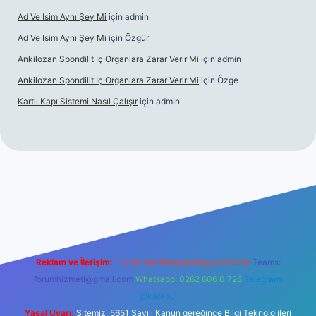
Ad Ve Isim Aynı Şey Mi
için
admin
Ad Ve Isim Aynı Şey Mi
için
Özgür
Ankilozan Spondilit Iç Organlara Zarar Verir Mi
için
admin
Ankilozan Spondilit Iç Organlara Zarar Verir Mi
için
Özge
Kartlı Kapı Sistemi Nasıl Çalışır
için
admin
lbet
Reklam ve İletişim:
E-mail:
backlinkpaneli@gmail.com
Teams:
forumhizmeti@gmail.com
Whatsapp: 0262 606 0 726
Telegram:
@karabul
Yasal Uyarı:
Sitemiz, 5651 Sayılı Kanun gereğince Bilgi Teknolojileri