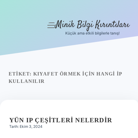
Minik Bilgi Kırıntıları
menüyü
aç
Küçük ama etkili bilgilerle tanış!
Anasayfa
Gizlilik Politikası
Yasal Uyarı
ETIKET:
KIYAFET ÖRMEK IÇIN HANGI IP
KULLANILIR
Hakkımızda
YÜN IP ÇEŞITLERI NELERDIR
Tarih: Ekim 3, 2024