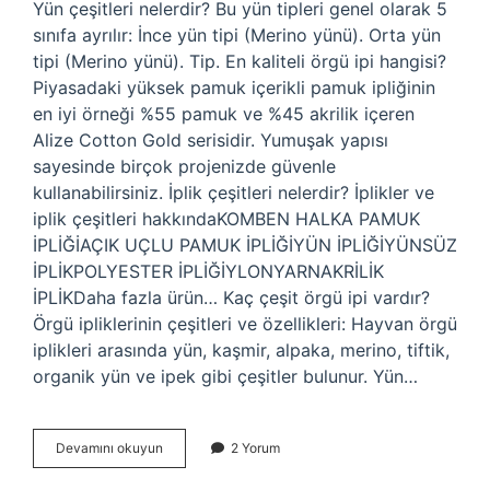
Yün çeşitleri nelerdir? Bu yün tipleri genel olarak 5
sınıfa ayrılır: İnce yün tipi (Merino yünü). Orta yün
tipi (Merino yünü). Tip. En kaliteli örgü ipi hangisi?
Piyasadaki yüksek pamuk içerikli pamuk ipliğinin
en iyi örneği %55 pamuk ve %45 akrilik içeren
Alize Cotton Gold serisidir. Yumuşak yapısı
sayesinde birçok projenizde güvenle
kullanabilirsiniz. İplik çeşitleri nelerdir? İplikler ve
iplik çeşitleri hakkındaKOMBEN HALKA PAMUK
İPLİĞİAÇIK UÇLU PAMUK İPLİĞİYÜN İPLİĞİYÜNSÜZ
İPLİKPOLYESTER İPLİĞİYLONYARNAKRİLİK
İPLİKDaha fazla ürün… Kaç çeşit örgü ipi vardır?
Örgü ipliklerinin çeşitleri ve özellikleri: Hayvan örgü
iplikleri arasında yün, kaşmir, alpaka, merino, tiftik,
organik yün ve ipek gibi çeşitler bulunur. Yün…
Yün
Devamını okuyun
2 Yorum
Ip
Çeşitleri