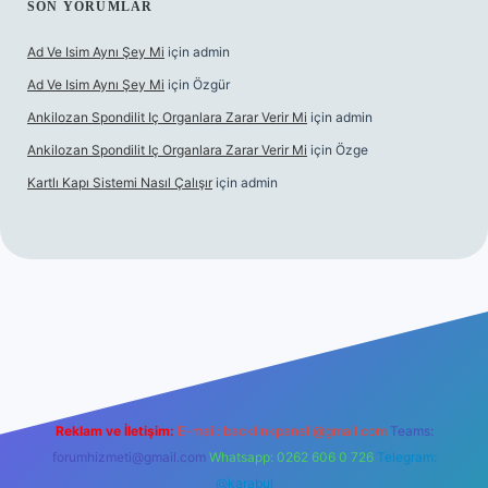
SON YORUMLAR
Ad Ve Isim Aynı Şey Mi
için
admin
Ad Ve Isim Aynı Şey Mi
için
Özgür
Ankilozan Spondilit Iç Organlara Zarar Verir Mi
için
admin
Ankilozan Spondilit Iç Organlara Zarar Verir Mi
için
Özge
Kartlı Kapı Sistemi Nasıl Çalışır
için
admin
lbet
Reklam ve İletişim:
E-mail:
backlinkpaneli@gmail.com
Teams:
forumhizmeti@gmail.com
Whatsapp: 0262 606 0 726
Telegram:
@karabul