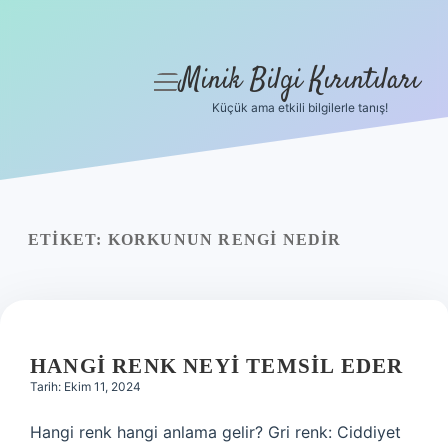
Minik Bilgi Kırıntıları
menüyü
aç
Küçük ama etkili bilgilerle tanış!
Anasayfa
Gizlilik Politikası
Yasal Uyarı
ETIKET:
KORKUNUN RENGI NEDIR
Hakkımızda
HANGI RENK NEYI TEMSIL EDER
Tarih: Ekim 11, 2024
Hangi renk hangi anlama gelir? Gri renk: Ciddiyet