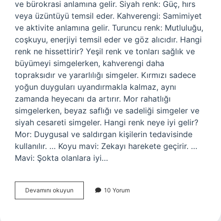
ve bürokrasi anlamına gelir. Siyah renk: Güç, hırs
veya üzüntüyü temsil eder. Kahverengi: Samimiyet
ve aktivite anlamına gelir. Turuncu renk: Mutluluğu,
coşkuyu, enerjiyi temsil eder ve göz alıcıdır. Hangi
renk ne hissettirir? Yeşil renk ve tonları sağlık ve
büyümeyi simgelerken, kahverengi daha
topraksıdır ve yararlılığı simgeler. Kırmızı sadece
yoğun duyguları uyandırmakla kalmaz, aynı
zamanda heyecanı da artırır. Mor rahatlığı
simgelerken, beyaz saflığı ve sadeliği simgeler ve
siyah cesareti simgeler. Hangi renk neye iyi gelir?
Mor: Duygusal ve saldırgan kişilerin tedavisinde
kullanılır. … Koyu mavi: Zekayı harekete geçirir. …
Mavi: Şokta olanlara iyi…
Hangi
Devamını okuyun
10 Yorum
Renk
Neyi
Temsil