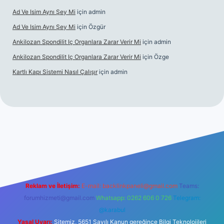
Ad Ve Isim Aynı Şey Mi
için
admin
Ad Ve Isim Aynı Şey Mi
için
Özgür
Ankilozan Spondilit Iç Organlara Zarar Verir Mi
için
admin
Ankilozan Spondilit Iç Organlara Zarar Verir Mi
için
Özge
Kartlı Kapı Sistemi Nasıl Çalışır
için
admin
ilbet
Reklam ve İletişim:
E-mail:
backlinkpaneli@gmail.com
Teams:
forumhizmeti@gmail.com
Whatsapp: 0262 606 0 726
Telegram:
@karabul
Yasal Uyarı:
Sitemiz, 5651 Sayılı Kanun gereğince Bilgi Teknolojileri