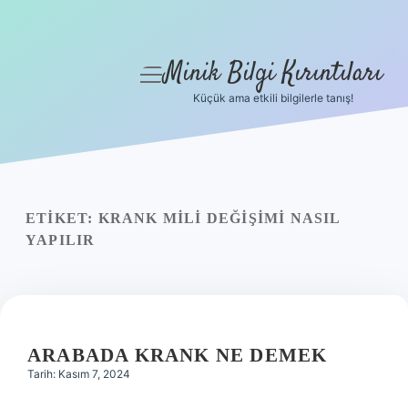
Minik Bilgi Kırıntıları
menüyü
aç
Küçük ama etkili bilgilerle tanış!
Anasayfa
Gizlilik Politikası
Yasal Uyarı
ETIKET:
KRANK MILI DEĞIŞIMI NASIL
YAPILIR
Hakkımızda
ARABADA KRANK NE DEMEK
Tarih: Kasım 7, 2024