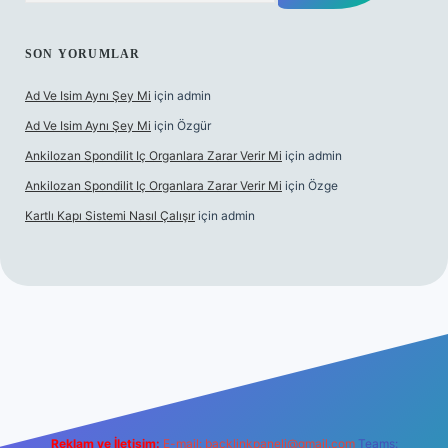
SON YORUMLAR
Ad Ve Isim Aynı Şey Mi
için
admin
Ad Ve Isim Aynı Şey Mi
için
Özgür
Ankilozan Spondilit Iç Organlara Zarar Verir Mi
için
admin
Ankilozan Spondilit Iç Organlara Zarar Verir Mi
için
Özge
Kartlı Kapı Sistemi Nasıl Çalışır
için
admin
et
Reklam ve İletişim:
E-mail:
backlinkpaneli@gmail.com
Teams: