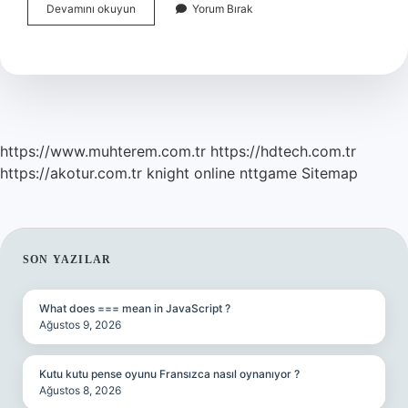
Arabada
Devamını okuyun
Yorum Bırak
Krank
Ne
Demek
https://www.muhterem.com.tr
https://hdtech.com.tr
https://akotur.com.tr
knight online
nttgame
Sitemap
SIDEBAR
SON YAZILAR
What does === mean in JavaScript ?
Ağustos 9, 2026
Kutu kutu pense oyunu Fransızca nasıl oynanıyor ?
Ağustos 8, 2026