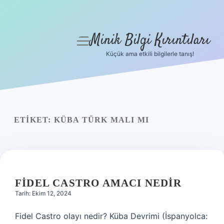
Minik Bilgi Kırıntıları
menüyü
aç
Küçük ama etkili bilgilerle tanış!
Anasayfa
Gizlilik Politikası
Yasal Uyarı
ETIKET:
KÜBA TÜRK MALI MI
Hakkımızda
FIDEL CASTRO AMACI NEDIR
Tarih: Ekim 12, 2024
Fidel Castro olayı nedir? Küba Devrimi (İspanyolca: