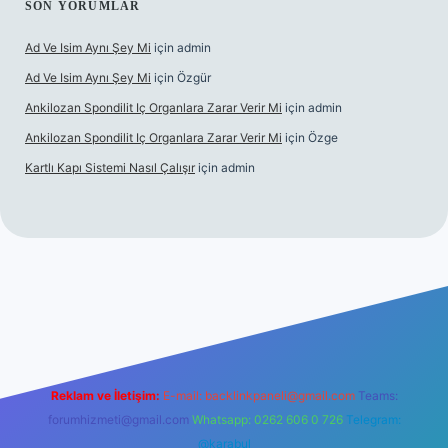
SON YORUMLAR
Ad Ve Isim Aynı Şey Mi
için
admin
Ad Ve Isim Aynı Şey Mi
için
Özgür
Ankilozan Spondilit Iç Organlara Zarar Verir Mi
için
admin
Ankilozan Spondilit Iç Organlara Zarar Verir Mi
için
Özge
Kartlı Kapı Sistemi Nasıl Çalışır
için
admin
bet
Reklam ve İletişim:
E-mail:
backlinkpaneli@gmail.com
Teams:
forumhizmeti@gmail.com
Whatsapp: 0262 606 0 726
Telegram:
@karabul