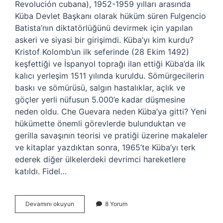
Revolución cubana), 1952-1959 yılları arasında
Küba Devlet Başkanı olarak hüküm süren Fulgencio
Batista’nın diktatörlüğünü devirmek için yapılan
askeri ve siyasi bir girişimdi. Küba’yı kim kurdu?
Kristof Kolomb’un ilk seferinde (28 Ekim 1492)
keşfettiği ve İspanyol toprağı ilan ettiği Küba’da ilk
kalıcı yerleşim 1511 yılında kuruldu. Sömürgecilerin
baskı ve sömürüsü, salgın hastalıklar, açlık ve
göçler yerli nüfusun 5.000’e kadar düşmesine
neden oldu. Che Guevara neden Küba’ya gitti? Yeni
hükümette önemli görevlerde bulunduktan ve
gerilla savaşının teorisi ve pratiği üzerine makaleler
ve kitaplar yazdıktan sonra, 1965’te Küba’yı terk
ederek diğer ülkelerdeki devrimci hareketlere
katıldı. Fidel…
Fidel
Devamını okuyun
8 Yorum
Castro
Amacı