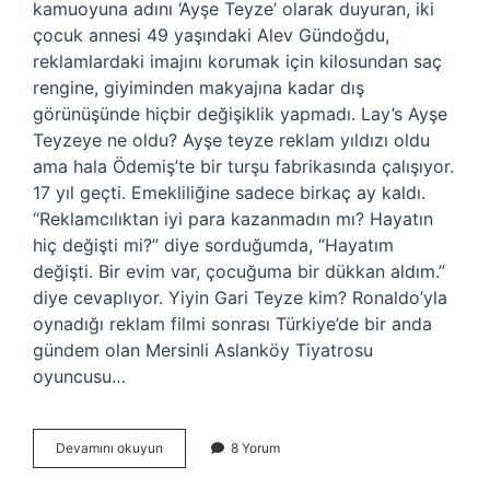
kamuoyuna adını ‘Ayşe Teyze’ olarak duyuran, iki
çocuk annesi 49 yaşındaki Alev Gündoğdu,
reklamlardaki imajını korumak için kilosundan saç
rengine, giyiminden makyajına kadar dış
görünüşünde hiçbir değişiklik yapmadı. Lay’s Ayşe
Teyzeye ne oldu? Ayşe teyze reklam yıldızı oldu
ama hala Ödemiş’te bir turşu fabrikasında çalışıyor.
17 yıl geçti. Emekliliğine sadece birkaç ay kaldı.
“Reklamcılıktan iyi para kazanmadın mı? Hayatın
hiç değişti mi?” diye sorduğumda, “Hayatım
değişti. Bir evim var, çocuğuma bir dükkan aldım.”
diye cevaplıyor. Yiyin Gari Teyze kim? Ronaldo’yla
oynadığı reklam filmi sonrası Türkiye’de bir anda
gündem olan Mersinli Aslanköy Tiyatrosu
oyuncusu…
Ayşe
Devamını okuyun
8 Yorum
Teyze
Nereli