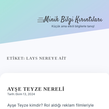
Minik Bilgi Kırıntıları
menüyü
aç
Küçük ama etkili bilgilerle tanış!
Anasayfa
Gizlilik Politikası
Yasal Uyarı
ETIKET:
LAYS NEREYE AIT
Hakkımızda
AYŞE TEYZE NERELI
Tarih: Ekim 13, 2024
Ayşe Teyze kimdir? Rol aldığı reklam filmleriyle