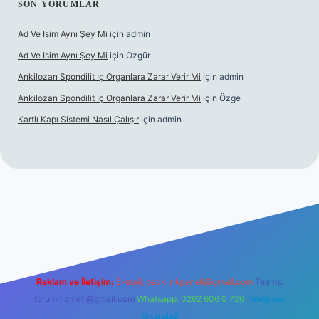
SON YORUMLAR
Ad Ve Isim Aynı Şey Mi
için
admin
Ad Ve Isim Aynı Şey Mi
için
Özgür
Ankilozan Spondilit Iç Organlara Zarar Verir Mi
için
admin
Ankilozan Spondilit Iç Organlara Zarar Verir Mi
için
Özge
Kartlı Kapı Sistemi Nasıl Çalışır
için
admin
bet
Reklam ve İletişim:
E-mail:
backlinkpaneli@gmail.com
Teams:
forumhizmeti@gmail.com
Whatsapp: 0262 606 0 726
Telegram:
@karabul