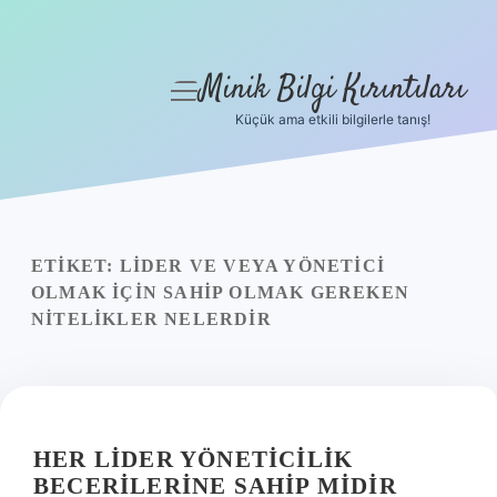
Minik Bilgi Kırıntıları
menüyü
aç
Küçük ama etkili bilgilerle tanış!
Anasayfa
Gizlilik Politikası
Yasal Uyarı
ETIKET:
LIDER VE VEYA YÖNETICI
OLMAK IÇIN SAHIP OLMAK GEREKEN
Hakkımızda
NITELIKLER NELERDIR
HER LIDER YÖNETICILIK
BECERILERINE SAHIP MIDIR