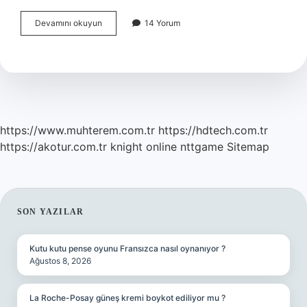
Her
Devamını okuyun
14 Yorum
Lider
Yöneticilik
Becerilerine
Sahip
Midir
https://www.muhterem.com.tr
https://hdtech.com.tr
https://akotur.com.tr
knight online
nttgame
Sitemap
SIDEBAR
SON YAZILAR
Kutu kutu pense oyunu Fransızca nasıl oynanıyor ?
Ağustos 8, 2026
La Roche-Posay güneş kremi boykot ediliyor mu ?