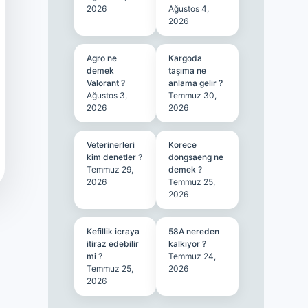
2026
Ağustos 4,
2026
Agro ne
Kargoda
demek
taşıma ne
Valorant ?
anlama gelir ?
Ağustos 3,
Temmuz 30,
2026
2026
Veterinerleri
Korece
kim denetler ?
dongsaeng ne
Temmuz 29,
demek ?
2026
Temmuz 25,
2026
Kefillik icraya
58A nereden
itiraz edebilir
kalkıyor ?
mi ?
Temmuz 24,
Temmuz 25,
2026
2026