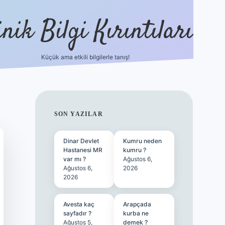
nik Bilgi Kırıntıları
Küçük ama etkili bilgilerle tanış!
ilbet
SIDEBAR
SON YAZILAR
Dinar Devlet
Kumru neden
Hastanesi MR
kumru ?
var mı ?
Ağustos 6,
Ağustos 6,
2026
2026
Avesta kaç
Arapçada
sayfadır ?
kurba ne
Ağustos 5,
demek ?