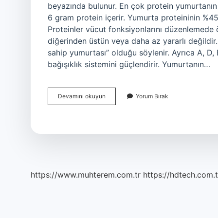
beyazında bulunur. En çok protein yumurtanın
6 gram protein içerir. Yumurta proteininin %45’
Proteinler vücut fonksiyonlarını düzenlemede ö
diğerinden üstün veya daha az yararlı değildi
sahip yumurtası” olduğu söylenir. Ayrıca A, D, 
bağışıklık sistemini güçlendirir. Yumurtanın…
En
Devamını okuyun
Yorum Bırak
Proteinli
Yumurta
Hangisi
https://www.muhterem.com.tr
https://hdtech.com.t