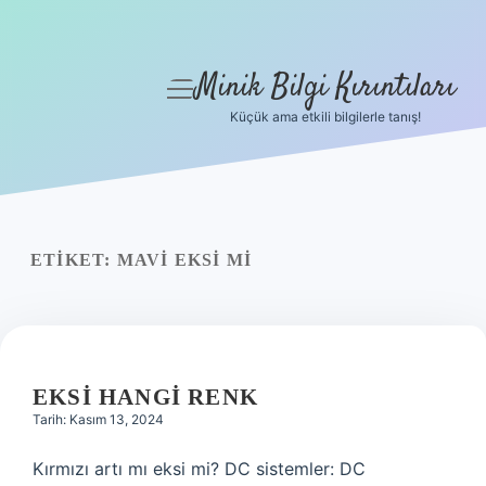
Minik Bilgi Kırıntıları
menüyü
aç
Küçük ama etkili bilgilerle tanış!
Anasayfa
Gizlilik Politikası
Yasal Uyarı
ETIKET:
MAVI EKSI MI
Hakkımızda
EKSI HANGI RENK
Tarih: Kasım 13, 2024
Kırmızı artı mı eksi mi? DC sistemler: DC