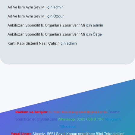
Ad Ve Isim Aynı Şey Mi
için
admin
Ad Ve Isim Aynı Şey Mi
için
Özgür
Ankilozan Spondilit Iç Organlara Zarar Verir Mi
için
admin
Ankilozan Spondilit Iç Organlara Zarar Verir Mi
için
Özge
Kartlı Kapı Sistemi Nasıl Çalışır
için
admin
lbet
Reklam ve İletişim:
E-mail:
backlinkpaneli@gmail.com
Teams:
forumhizmeti@gmail.com
Whatsapp: 0262 606 0 726
Telegram:
@karabul
Yasal Uyarı:
Sitemiz, 5651 Sayılı Kanun gereğince Bilgi Teknolojileri