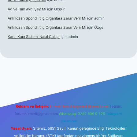
Ad Ve Isim Aynı Şey Mi
için
Özgür
Ankilozan Spondilit Iç Organlara Zarar Verir Mi
için
admin
Ankilozan Spondilit Iç Organlara Zarar Verir Mi
için
Özge
Kartlı Kapı Sistemi Nasıl Çalışır
için
admin
lbet
Reklam ve İletişim:
E-mail:
backlinkpaneli@gmail.com
Teams:
forumhizmeti@gmail.com
Whatsapp: 0262 606 0 726
Telegram:
@karabul
Yasal Uyarı:
Sitemiz, 5651 Sayılı Kanun gereğince Bilgi Teknolojileri
ve İletişim Kurumu (BTK) tarafından onaylanmış bir Yer Sağlayıcı