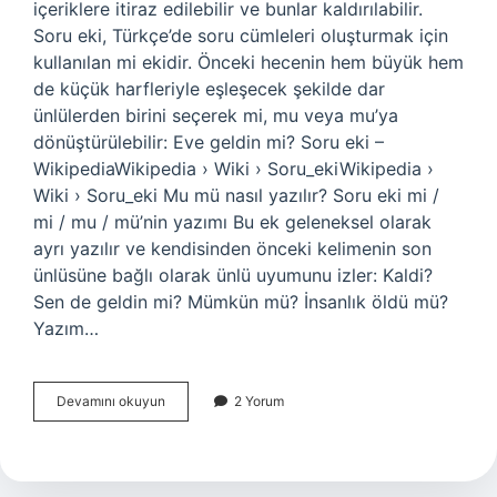
içeriklere itiraz edilebilir ve bunlar kaldırılabilir.
Soru eki, Türkçe’de soru cümleleri oluşturmak için
kullanılan mi ekidir. Önceki hecenin hem büyük hem
de küçük harfleriyle eşleşecek şekilde dar
ünlülerden birini seçerek mi, mu veya mu’ya
dönüştürülebilir: Eve geldin mi? Soru eki –
WikipediaWikipedia › Wiki › Soru_ekiWikipedia ›
Wiki › Soru_eki Mu mü nasıl yazılır? Soru eki mi /
mi / mu / mü’nin yazımı Bu ek geleneksel olarak
ayrı yazılır ve kendisinden önceki kelimenin son
ünlüsüne bağlı olarak ünlü uyumunu izler: Kaldi?
Sen de geldin mi? Mümkün mü? İnsanlık öldü mü?
Yazım…
Mı
Devamını okuyun
2 Yorum
Mi
Mu
Mü