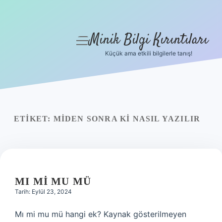
Minik Bilgi Kırıntıları
menüyü
aç
Küçük ama etkili bilgilerle tanış!
Anasayfa
Gizlilik Politikası
Yasal Uyarı
ETIKET:
MIDEN SONRA KI NASIL YAZILIR
Hakkımızda
MI MI MU MÜ
Tarih: Eylül 23, 2024
Mı mi mu mü hangi ek? Kaynak gösterilmeyen