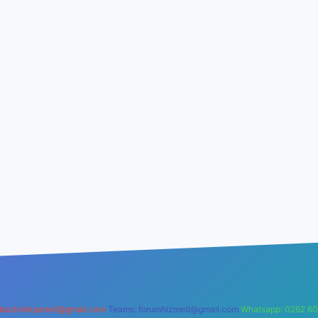
backlinkpaneli@gmail.com
Teams:
forumhizmeti@gmail.com
Whatsapp: 0262 60