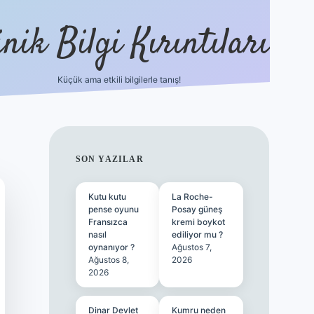
nik Bilgi Kırıntıları
Küçük ama etkili bilgilerle tanış!
ilbet
SIDEBAR
SON YAZILAR
Kutu kutu
La Roche-
pense oyunu
Posay güneş
Fransızca
kremi boykot
nasıl
ediliyor mu ?
oynanıyor ?
Ağustos 7,
Ağustos 8,
2026
2026
Dinar Devlet
Kumru neden