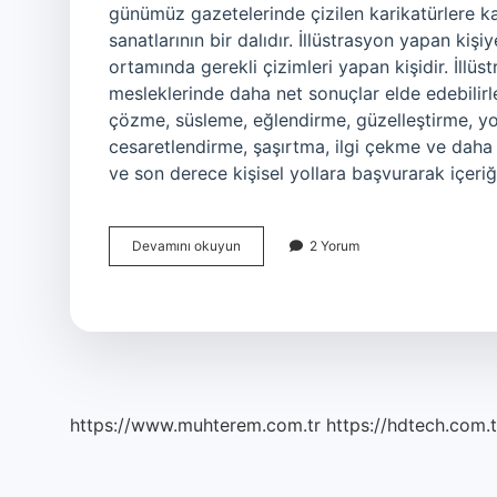
günümüz gazetelerinde çizilen karikatürlere kada
sanatlarının bir dalıdır. İllüstrasyon yapan kişiy
ortamında gerekli çizimleri yapan kişidir. İllüs
mesleklerinde daha net sonuçlar elde edebilirle
çözme, süsleme, eğlendirme, güzelleştirme, yo
cesaretlendirme, şaşırtma, ilgi çekme ve daha bi
ve son derece kişisel yollara başvurarak içeri
İLlüstrasyon
Devamını okuyun
2 Yorum
Sanat
Mıdır
https://www.muhterem.com.tr
https://hdtech.com.t