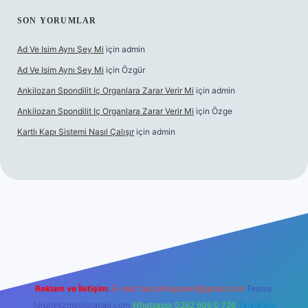
SON YORUMLAR
Ad Ve Isim Aynı Şey Mi
için
admin
Ad Ve Isim Aynı Şey Mi
için
Özgür
Ankilozan Spondilit Iç Organlara Zarar Verir Mi
için
admin
Ankilozan Spondilit Iç Organlara Zarar Verir Mi
için
Özge
Kartlı Kapı Sistemi Nasıl Çalışır
için
admin
bet
Reklam ve İletişim:
E-mail:
backlinkpaneli@gmail.com
Teams:
forumhizmeti@gmail.com
Whatsapp: 0262 606 0 726
Telegram: