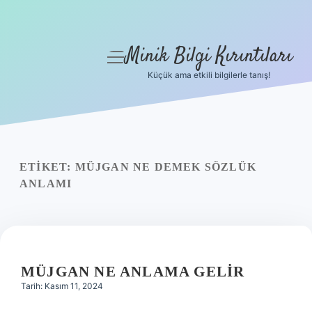
Minik Bilgi Kırıntıları
menüyü
aç
Küçük ama etkili bilgilerle tanış!
Anasayfa
Gizlilik Politikası
Yasal Uyarı
ETIKET:
MÜJGAN NE DEMEK SÖZLÜK
ANLAMI
Hakkımızda
MÜJGAN NE ANLAMA GELIR
Tarih: Kasım 11, 2024