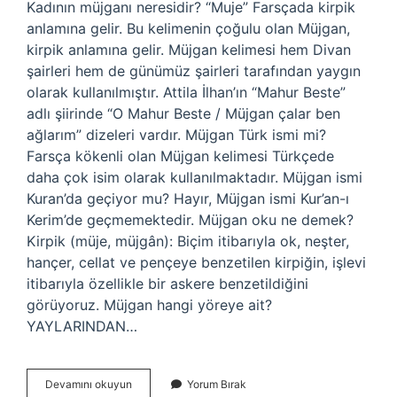
Kadının müjganı neresidir? “Muje” Farsçada kirpik
anlamına gelir. Bu kelimenin çoğulu olan Müjgan,
kirpik anlamına gelir. Müjgan kelimesi hem Divan
şairleri hem de günümüz şairleri tarafından yaygın
olarak kullanılmıştır. Attila İlhan’ın “Mahur Beste”
adlı şiirinde “O Mahur Beste / Müjgan çalar ben
ağlarım” dizeleri vardır. Müjgan Türk ismi mi?
Farsça kökenli olan Müjgan kelimesi Türkçede
daha çok isim olarak kullanılmaktadır. Müjgan ismi
Kuran’da geçiyor mu? Hayır, Müjgan ismi Kur’an-ı
Kerim’de geçmemektedir. Müjgan oku ne demek?
Kirpik (müje, müjgân): Biçim itibarıyla ok, neşter,
hançer, cellat ve pençeye benzetilen kirpiğin, işlevi
itibarıyla özellikle bir askere benzetildiğini
görüyoruz. Müjgan hangi yöreye ait?
YAYLARINDAN…
Müjgan
Devamını okuyun
Yorum Bırak