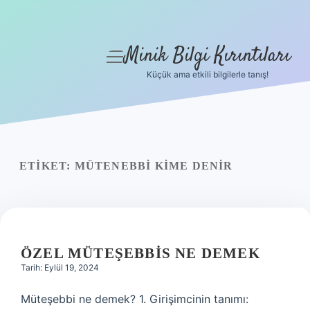
Minik Bilgi Kırıntıları
menüyü
aç
Küçük ama etkili bilgilerle tanış!
Anasayfa
Gizlilik Politikası
Yasal Uyarı
ETIKET:
MÜTENEBBI KIME DENIR
Hakkımızda
ÖZEL MÜTEŞEBBIS NE DEMEK
Tarih: Eylül 19, 2024
Müteşebbi ne demek? 1. Girişimcinin tanımı: