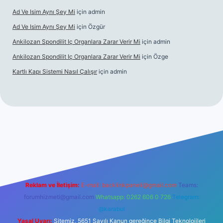
Ad Ve Isim Aynı Şey Mi
için
admin
Ad Ve Isim Aynı Şey Mi
için
Özgür
Ankilozan Spondilit Iç Organlara Zarar Verir Mi
için
admin
Ankilozan Spondilit Iç Organlara Zarar Verir Mi
için
Özge
Kartlı Kapı Sistemi Nasıl Çalışır
için
admin
bet
Reklam ve İletişim:
E-mail:
backlinkpaneli@gmail.com
Teams:
forumhizmeti@gmail.com
Whatsapp: 0262 606 0 726
Telegram:
@karabul
Yasal Uyarı:
Sitemiz, 5651 Sayılı Kanun gereğince Bilgi Teknolojileri