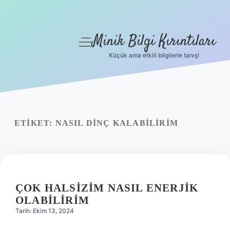
Minik Bilgi Kırıntıları
menüyü
aç
Küçük ama etkili bilgilerle tanış!
Anasayfa
Gizlilik Politikası
Yasal Uyarı
ETIKET:
NASIL DINÇ KALABILIRIM
Hakkımızda
ÇOK HALSIZIM NASIL ENERJIK
OLABILIRIM
Tarih: Ekim 13, 2024