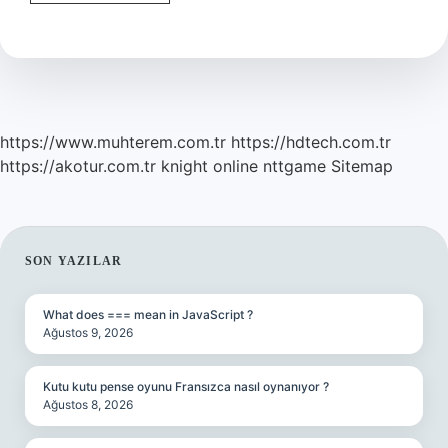
Halsizim
Nasıl
Enerjik
Olabilirim
https://www.muhterem.com.tr
https://hdtech.com.tr
https://akotur.com.tr
knight online
nttgame
Sitemap
SIDEBAR
SON YAZILAR
What does === mean in JavaScript ?
Ağustos 9, 2026
Kutu kutu pense oyunu Fransızca nasıl oynanıyor ?
Ağustos 8, 2026