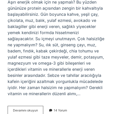
Aşırı enerjik olmak için ne yapmalı? Bu yüzden
gününüze protein açısından zengin bir kahvaltıyla
başlayabilirsiniz. Gün boyunca kahve, yeşil çay,
çikolata, muz, balık, yulaf ezmesi, avokado ve
baklagiller gibi enerji veren, sağlıklı yiyecekler
yemek kendinizi formda hissetmenizi
sağlayacaktır. Su içmeyi unutmayın. Çok halsizliğe
ne yapmalıyım? Su, ılık süt, ginseng çayı, muz,
badem, fındık, kabak çekirdeği, chia tohumu ve
yulaf ezmesi gibi taze meyveler, demir, potasyum,
magnezyum ve omega-3 gibi bileşenleri ve
içerdikleri vitamin ve minerallerle enerji veren
besinler arasındadır. Sebze ve tahıllar aracılığıyla
kafein içeriğini azaltmak yorgunlukla mücadelede
iyidir. Her zaman halsizim ne yapmalıyım? Gerekli
vitamin ve minerallerin düzenli alımı,…
Çok
Devamını okuyun
14 Yorum