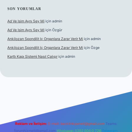
SON YORUMLAR
Ad Ve Isim Aynı Şey Mi
için
admin
Ad Ve Isim Aynı Şey Mi
için
Özgür
Ankilozan Spondilit Iç Organlara Zarar Verir Mi
için
admin
Ankilozan Spondilit Iç Organlara Zarar Verir Mi
için
Özge
Kartlı Kapı Sistemi Nasıl Çalışır
için
admin
lbet
Reklam ve İletişim:
E-mail:
backlinkpaneli@gmail.com
Teams:
forumhizmeti@gmail.com
Whatsapp: 0262 606 0 726
Telegram: