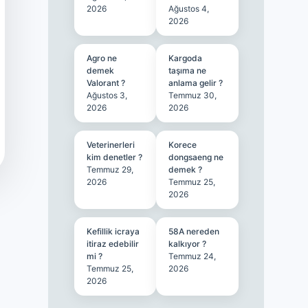
2026
Ağustos 4,
2026
Agro ne
Kargoda
demek
taşıma ne
Valorant ?
anlama gelir ?
Ağustos 3,
Temmuz 30,
2026
2026
Veterinerleri
Korece
kim denetler ?
dongsaeng ne
Temmuz 29,
demek ?
2026
Temmuz 25,
2026
Kefillik icraya
58A nereden
itiraz edebilir
kalkıyor ?
mi ?
Temmuz 24,
Temmuz 25,
2026
2026