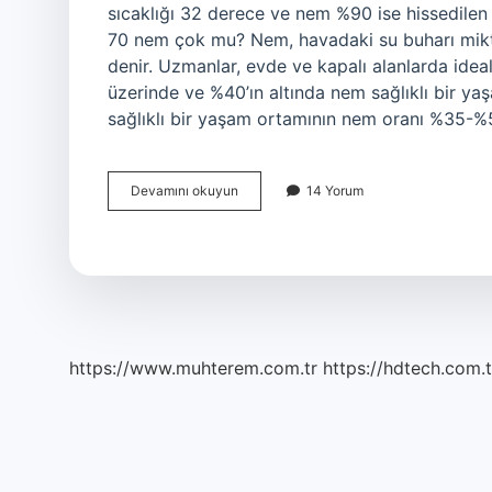
sıcaklığı 32 derece ve nem %90 ise hissedilen 
70 nem çok mu? Nem, havadaki su buharı miktar
denir. Uzmanlar, evde ve kapalı alanlarda idea
üzerinde ve %40’ın altında nem sağlıklı bir y
sağlıklı bir yaşam ortamının nem oranı %35-
Nem
Devamını okuyun
14 Yorum
Kac
Olursa
Sicak
Olur
https://www.muhterem.com.tr
https://hdtech.com.t