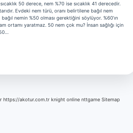
sıcaklık 50 derece, nem %70 ise sıcaklık 41 derecedir.
ıdır. Evdeki nem türü, oranı belirtilene bağıl nem
l bağıl nemin %50 olması gerektiğini söylüyor. %60’ın
aşam ortamı yaratmaz. 50 nem çok mu? İnsan sağlığı için
%50…
r
https://akotur.com.tr
knight online
nttgame
Sitemap