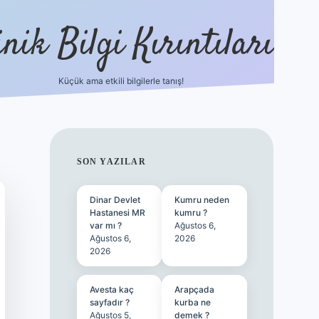
nik Bilgi Kırıntıları
Küçük ama etkili bilgilerle tanış!
ilbet
SIDEBAR
SON YAZILAR
Dinar Devlet
Kumru neden
Hastanesi MR
kumru ?
var mı ?
Ağustos 6,
Ağustos 6,
2026
2026
Avesta kaç
Arapçada
sayfadır ?
kurba ne
Ağustos 5,
demek ?