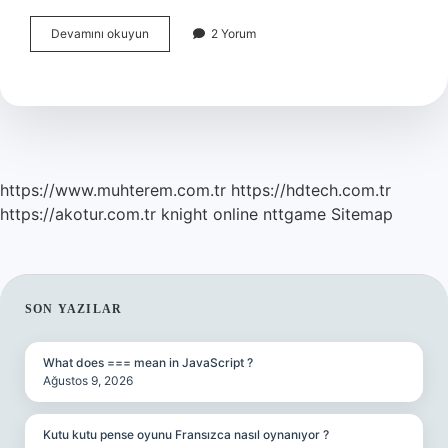
Nişastanın
Devamını okuyun
2 Yorum
Nişasta
Olduğu
Nasıl
Anlaşılır
https://www.muhterem.com.tr
https://hdtech.com.tr
https://akotur.com.tr
knight online
nttgame
Sitemap
SIDEBAR
SON YAZILAR
What does === mean in JavaScript ?
Ağustos 9, 2026
Kutu kutu pense oyunu Fransızca nasıl oynanıyor ?