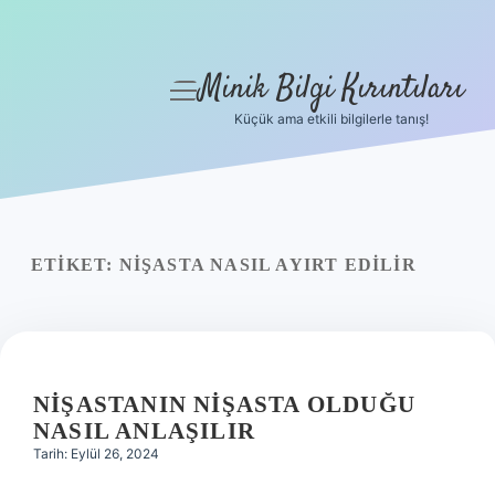
Minik Bilgi Kırıntıları
menüyü
aç
Küçük ama etkili bilgilerle tanış!
Anasayfa
Gizlilik Politikası
Yasal Uyarı
ETIKET:
NIŞASTA NASIL AYIRT EDILIR
Hakkımızda
NIŞASTANIN NIŞASTA OLDUĞU
NASIL ANLAŞILIR
Tarih: Eylül 26, 2024