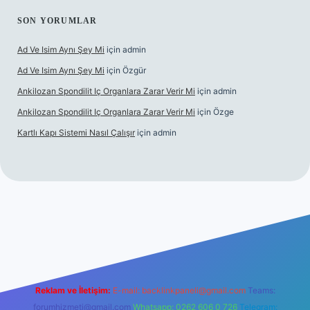
SON YORUMLAR
Ad Ve Isim Aynı Şey Mi
için
admin
Ad Ve Isim Aynı Şey Mi
için
Özgür
Ankilozan Spondilit Iç Organlara Zarar Verir Mi
için
admin
Ankilozan Spondilit Iç Organlara Zarar Verir Mi
için
Özge
Kartlı Kapı Sistemi Nasıl Çalışır
için
admin
bet
Reklam ve İletişim:
E-mail:
backlinkpaneli@gmail.com
Teams:
forumhizmeti@gmail.com
Whatsapp: 0262 606 0 726
Telegram: