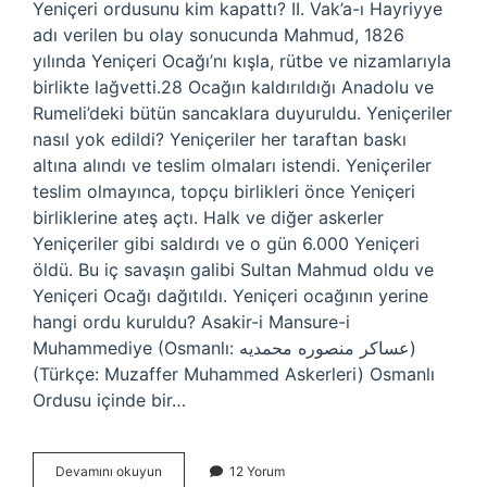
Yeniçeri ordusunu kim kapattı? II. Vak’a-ı Hayriyye
adı verilen bu olay sonucunda Mahmud, 1826
yılında Yeniçeri Ocağı’nı kışla, rütbe ve nizamlarıyla
birlikte lağvetti.28 Ocağın kaldırıldığı Anadolu ve
Rumeli’deki bütün sancaklara duyuruldu. Yeniçeriler
nasıl yok edildi? Yeniçeriler her taraftan baskı
altına alındı ​​ve teslim olmaları istendi. Yeniçeriler
teslim olmayınca, topçu birlikleri önce Yeniçeri
birliklerine ateş açtı. Halk ve diğer askerler
Yeniçeriler gibi saldırdı ve o gün 6.000 Yeniçeri
öldü. Bu iç savaşın galibi Sultan Mahmud oldu ve
Yeniçeri Ocağı dağıtıldı. Yeniçeri ocağının yerine
hangi ordu kuruldu? Asakir-i Mansure-i
Muhammediye (Osmanlı: عساکر منصوره محمديه)
(Türkçe: Muzaffer Muhammed Askerleri) Osmanlı
Ordusu içinde bir…
Yeniçeri
Devamını okuyun
12 Yorum