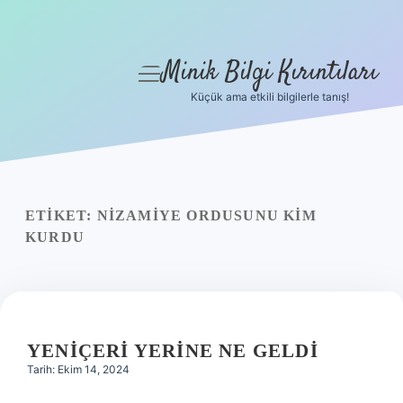
Minik Bilgi Kırıntıları
menüyü
aç
Küçük ama etkili bilgilerle tanış!
Anasayfa
Gizlilik Politikası
Yasal Uyarı
ETIKET:
NIZAMIYE ORDUSUNU KIM
KURDU
Hakkımızda
YENIÇERI YERINE NE GELDI
Tarih: Ekim 14, 2024