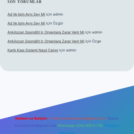
SON YORUMLAR
Ad Ve Isim Aynı Şey Mi
için
admin
Ad Ve Isim Aynı Şey Mi
için
Özgür
Ankilozan Spondilit Iç Organlara Zarar Verir Mi
için
admin
Ankilozan Spondilit Iç Organlara Zarar Verir Mi
için
Özge
Kartlı Kapı Sistemi Nasıl Çalışır
için
admin
bet
Reklam ve İletişim:
E-mail:
backlinkpaneli@gmail.com
Teams:
forumhizmeti@gmail.com
Whatsapp: 0262 606 0 726
Telegram:
@karabul