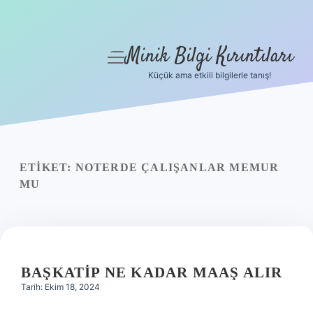
Minik Bilgi Kırıntıları
menüyü
aç
Küçük ama etkili bilgilerle tanış!
Anasayfa
Gizlilik Politikası
Yasal Uyarı
ETIKET:
NOTERDE ÇALIŞANLAR MEMUR
MU
Hakkımızda
BAŞKATIP NE KADAR MAAŞ ALIR
Tarih: Ekim 18, 2024