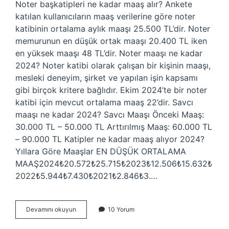
Noter başkatipleri ne kadar maaş alır? Ankete
katılan kullanıcıların maaş verilerine göre noter
katibinin ortalama aylık maaşı 25.500 TL’dir. Noter
memurunun en düşük ortak maaşı 20.400 TL iken
en yüksek maaşı 48 TL’dir. Noter maaşı ne kadar
2024? Noter katibi olarak çalışan bir kişinin maaşı,
mesleki deneyim, şirket ve yapılan işin kapsamı
gibi birçok kritere bağlıdır. Ekim 2024’te bir noter
katibi için mevcut ortalama maaş 22’dir. Savcı
maaşı ne kadar 2024? Savcı Maaşı Önceki Maaş:
30.000 TL – 50.000 TL Arttırılmış Maaş: 60.000 TL
– 90.000 TL Katipler ne kadar maaş alıyor 2024?
Yıllara Göre Maaşlar EN DÜŞÜK ORTALAMA
MAAŞ2024₺20.572₺25.715₺2023₺12.506₺15.632₺
2022₺5.944₺7.430₺2021₺2.846₺3.…
Başkatip
Devamını okuyun
10 Yorum
Ne
Kadar