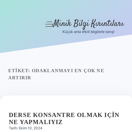
Minik Bilgi Kırıntıları
menüyü
aç
Küçük ama etkili bilgilerle tanış!
Anasayfa
Gizlilik Politikası
Yasal Uyarı
ETIKET:
ODAKLANMAYI EN ÇOK NE
ARTIRIR
Hakkımızda
DERSE KONSANTRE OLMAK IÇIN
NE YAPMALIYIZ
Tarih: Ekim 10, 2024