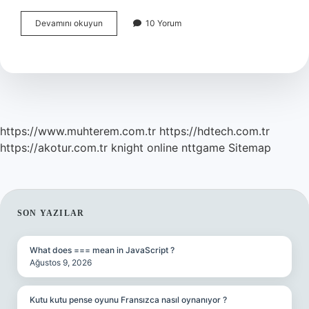
Derse
Devamını okuyun
10 Yorum
Konsantre
Olmak
Için
Ne
Yapmalıyız
https://www.muhterem.com.tr
https://hdtech.com.tr
https://akotur.com.tr
knight online
nttgame
Sitemap
SIDEBAR
SON YAZILAR
What does === mean in JavaScript ?
Ağustos 9, 2026
Kutu kutu pense oyunu Fransızca nasıl oynanıyor ?