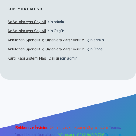
SON YORUMLAR
Ad Ve Isim Aynı Şey Mi
için
admin
Ad Ve Isim Aynı Şey Mi
için
Özgür
Ankilozan Spondilit Iç Organlara Zarar Verir Mi
için
admin
Ankilozan Spondilit Iç Organlara Zarar Verir Mi
için
Özge
Kartlı Kapı Sistemi Nasıl Çalışır
için
admin
bet
Reklam ve İletişim:
E-mail:
backlinkpaneli@gmail.com
Teams:
forumhizmeti@gmail.com
Whatsapp: 0262 606 0 726
Telegram: