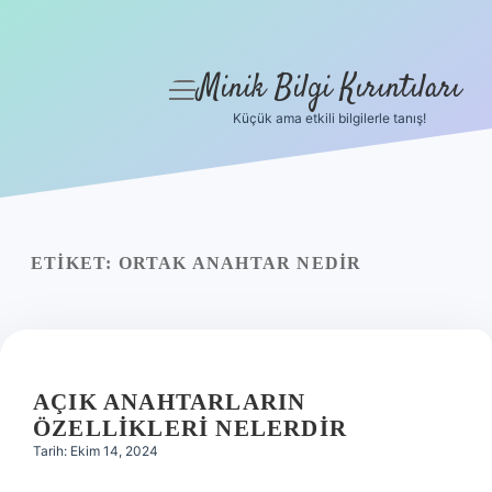
Minik Bilgi Kırıntıları
menüyü
aç
Küçük ama etkili bilgilerle tanış!
Anasayfa
Gizlilik Politikası
Yasal Uyarı
ETIKET:
ORTAK ANAHTAR NEDIR
Hakkımızda
AÇIK ANAHTARLARIN
ÖZELLIKLERI NELERDIR
Tarih: Ekim 14, 2024